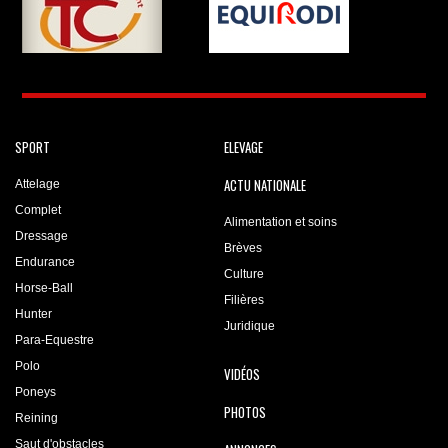
SPORT
ELEVAGE
ACTU NATIONALE
Attelage
Complet
Alimentation et soins
Dressage
Brèves
Endurance
Culture
Horse-Ball
Filières
Hunter
Juridique
Para-Equestre
Polo
VIDÉOS
Poneys
PHOTOS
Reining
Saut d'obstacles