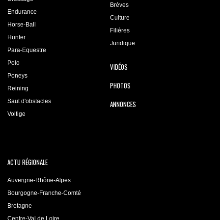
Brèves
Endurance
Culture
Horse-Ball
Filières
Hunter
Juridique
Para-Equestre
Polo
VIDÉOS
Poneys
PHOTOS
Reining
Saut d'obstacles
ANNONCES
Voltige
ACTU RÉGIONALE
Auvergne-Rhône-Alpes
Bourgogne-Franche-Comté
Bretagne
Centre-Val de Loire