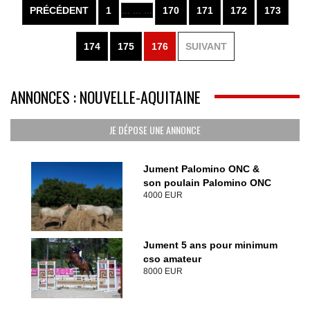
PRÉCÉDENT
1
... ... ...
170
171
172
173
174
175
176
SUIVANT
ANNONCES : NOUVELLE-AQUITAINE
JE DÉPOSE UNE ANNONCE
Jument Palomino ONC &
son poulain Palomino ONC
4000 EUR
Jument 5 ans pour minimum
cso amateur
8000 EUR