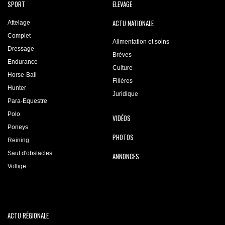
SPORT
ELEVAGE
ACTU NATIONALE
Attelage
Complet
Alimentation et soins
Dressage
Brèves
Endurance
Culture
Horse-Ball
Filières
Hunter
Juridique
Para-Equestre
Polo
VIDÉOS
Poneys
PHOTOS
Reining
Saut d'obstacles
ANNONCES
Voltige
ACTU RÉGIONALE