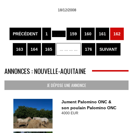
18/12/2008
PRÉCÉDENT
1
... ... ...
159
160
161
162
163
164
165
... ... ... ...
176
SUIVANT
ANNONCES : NOUVELLE-AQUITAINE
JE DÉPOSE UNE ANNONCE
Jument Palomino ONC &
son poulain Palomino ONC
4000 EUR