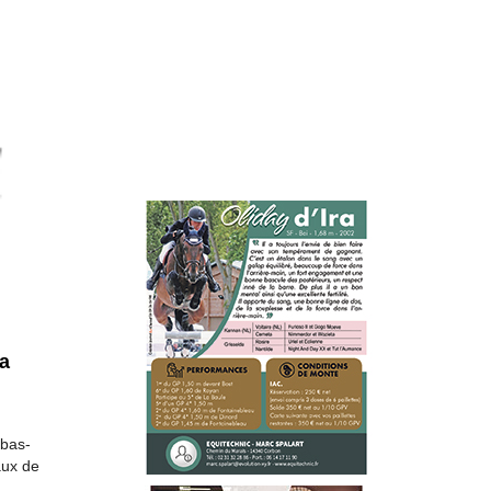
la
 bas-
aux de