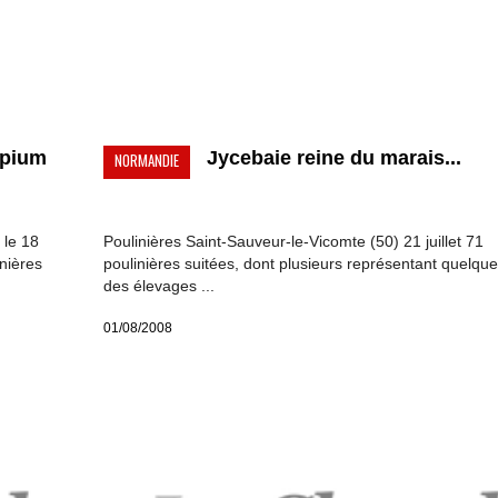
Opium
Jycebaie reine du marais...
NORMANDIE
 le 18
Poulinières Saint-Sauveur-le-Vicomte (50) 21 juillet 71
inières
poulinières suitées, dont plusieurs représentant quelqu
des élevages ...
01/08/2008