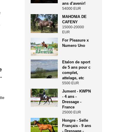
ans d'avenir!
54000 EUR
MAHONIA DE
CAFENY
15000-20000
EUR
For Pleasure x
Numero Uno
Etalon de sport
de 5 ans pour c
e
complet,
.
attelage, etc
5500 EUR
Jument - KWPN
- 4 ans -
tte
Dressage -
France
25000 EUR
Hongre - Selle
Français - 9 ans
- Dressage -