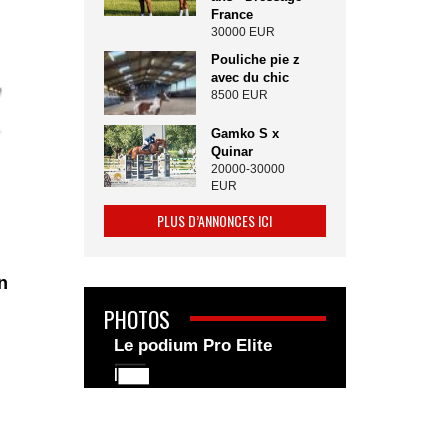
France
30000 EUR
Pouliche pie z
avec du chic
8500 EUR
Gamko S x
Quinar
20000-30000
EUR
PLUS D’ANNONCES ICI
n
PHOTOS
Le podium Pro Elite