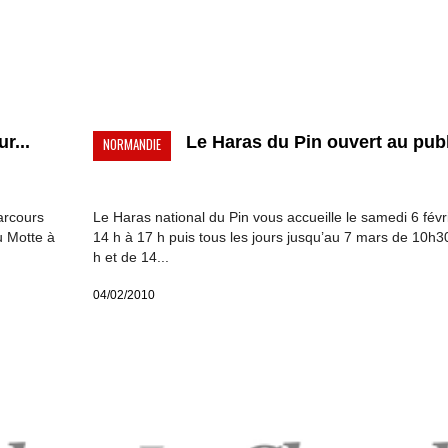
r...
Le Haras du Pin ouvert au publi
NORMANDIE
arcours
Le Haras national du Pin vous accueille le samedi 6 févr
u Motte à
14 h à 17 h puis tous les jours jusqu’au 7 mars de 10h3
h et de 14...
04/02/2010