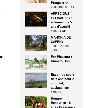
Prospect ✨️
7000-10000 EUR
APRECIOUS
FELINAE DB Z
– Jument de 5
ans d'avenir!
54000 EUR
MAHONIA DE
CAFENY
15000-20000
EUR
nd
For Pleasure x
Numero Uno
Etalon de sport
de 5 ans pour c
complet,
attelage, etc
5500 EUR
Hongre -
Hanovrien - 8
ans - Dressage -