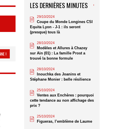
LES DERNIÈRES MINUTES
29/10/2024
Coupe du Monde Longines CSI
Equita Lyon - J-1 : ils seront
(presque) tous là
28/10/2024
Modèles et Allures à Chazey
NE !
sur Ain (01) : La famille Prost a
trouvé la bonne formule
28/10/2024
Inouchka des Joanins et
Stéphane Monier : belle résilience
25/10/2024
Ventes aux Enchères : pourquoi
cette tendance au non affichage des
prix ?
25/10/2024
Figueras, l’emblème de Laume