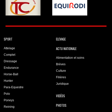
SPORT
ELEVAGE
ACTU NATIONALE
Attelage
Complet
Alimentation et soins
Dressage
Brèves
Endurance
Culture
Horse-Ball
Filières
Hunter
Juridique
Para-Equestre
Polo
VIDÉOS
Poneys
PHOTOS
Reining