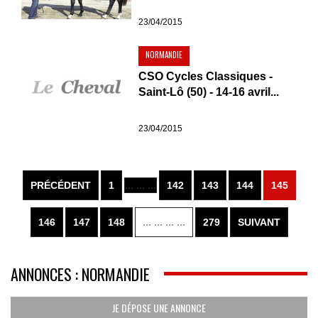
23/04/2015
NORMANDIE
CSO Cycles Classiques -
Saint-Lô (50) - 14-16 avril...
23/04/2015
PRÉCÉDENT
1
... ... ...
142
143
144
145
146
147
148
... ... ... ...
279
SUIVANT
ANNONCES : NORMANDIE
JE DÉPOSE UNE ANNONCE