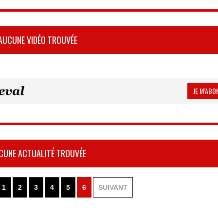
AUCUNE VIDÉO TROUVÉE
JE M’ABON
CUNE ACTUALITÉ TROUVÉE
1
2
3
4
5
6
SUIVANT