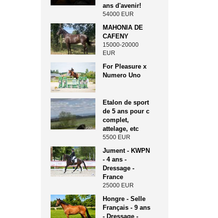
ans d'avenir!
54000 EUR
MAHONIA DE
CAFENY
15000-20000
EUR
For Pleasure x
Numero Uno
Etalon de sport
de 5 ans pour c
complet,
attelage, etc
5500 EUR
Jument - KWPN
- 4 ans -
Dressage -
France
25000 EUR
Hongre - Selle
Français - 9 ans
- Dressage -