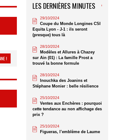
LES DERNIÈRES MINUTES
29/10/2024
Coupe du Monde Longines CSI
Equita Lyon - J-1 : ils seront
(presque) tous là
28/10/2024
Modèles et Allures à Chazey
NE !
sur Ain (01) : La famille Prost a
trouvé la bonne formule
28/10/2024
Inouchka des Joanins et
Stéphane Monier : belle résilience
25/10/2024
Ventes aux Enchères : pourquoi
cette tendance au non affichage des
prix ?
25/10/2024
Figueras, l’emblème de Laume