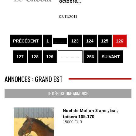
octobre...
02/11/2011
PRÉCÉDENT
1
... ... ...
123
124
125
126
127
128
129
... ... ... ...
256
SUIVANT
ANNONCES : GRAND EST
JE DÉPOSE UNE ANNONCE
Noel de Molion 3 ans , bai,
toisera 165-170
15000 EUR