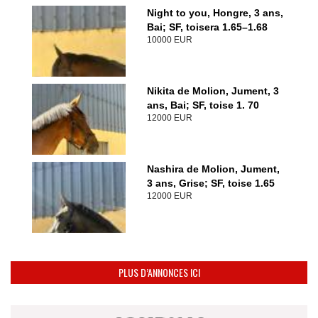
Night to you, Hongre, 3 ans,
Bai; SF, toisera 1.65–1.68
10000 EUR
Nikita de Molion, Jument, 3
ans, Bai; SF, toise 1. 70
12000 EUR
Nashira de Molion, Jument,
3 ans, Grise; SF, toise 1.65
12000 EUR
PLUS D’ANNONCES ICI