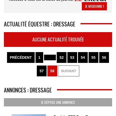
JE M’ABONNE !
ACTUALITÉ ÉQUESTRE : DRESSAGE
AUCUNE ACTUALITÉ TROUVÉE
PRÉCÉDENT
1
... ... ...
52
53
54
55
56
57
58
SUIVANT
ANNONCES : DRESSAGE
JE DÉPOSE UNE ANNONCE