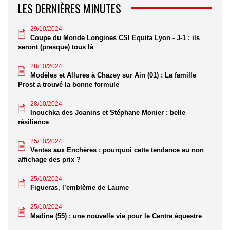
LES DERNIÈRES MINUTES
29/10/2024
Coupe du Monde Longines CSI Equita Lyon - J-1 : ils
seront (presque) tous là
28/10/2024
Modèles et Allures à Chazey sur Ain (01) : La famille
Prost a trouvé la bonne formule
28/10/2024
Inouchka des Joanins et Stéphane Monier : belle
résilience
25/10/2024
Ventes aux Enchères : pourquoi cette tendance au non
affichage des prix ?
25/10/2024
Figueras, l’emblème de Laume
25/10/2024
Madine (55) : une nouvelle vie pour le Centre équestre