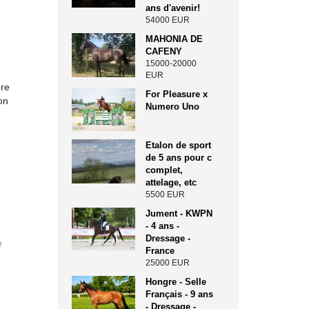
ans d'avenir!
54000 EUR
MAHONIA DE
CAFENY
15000-20000
EUR
ère
For Pleasure x
on
Numero Uno
Etalon de sport
de 5 ans pour c
complet,
attelage, etc
5500 EUR
Jument - KWPN
- 4 ans -
Dressage -
France
25000 EUR
Hongre - Selle
Français - 9 ans
- Dressage -