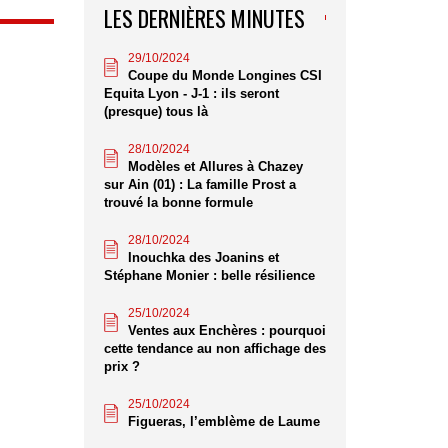
LES DERNIÈRES MINUTES
29/10/2024
Coupe du Monde Longines CSI
Equita Lyon - J-1 : ils seront
(presque) tous là
28/10/2024
Modèles et Allures à Chazey
sur Ain (01) : La famille Prost a
trouvé la bonne formule
28/10/2024
Inouchka des Joanins et
Stéphane Monier : belle résilience
25/10/2024
Ventes aux Enchères : pourquoi
cette tendance au non affichage des
prix ?
25/10/2024
Figueras, l’emblème de Laume