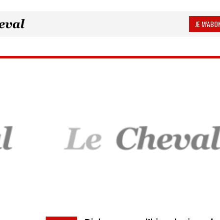
JE M’ABON