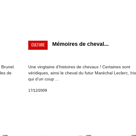
Mémoires de cheval...
CULTURE
 Brunel.
Une vingtaine d’histoires de chevaux ! Certaines sont
les de
véridiques, ainsi le cheval du futur Maréchal Leclerc, Iris
qui d’un coup ...
17/12/2009