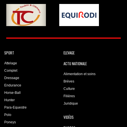
SPORT
ELEVAGE
ACTU NATIONALE
Attelage
Complet
Alimentation et soins
Dressage
Brèves
Endurance
Culture
Horse-Ball
Filières
Hunter
Juridique
Para-Equestre
Polo
VIDÉOS
Poneys