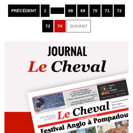
PRÉCÉDENT
1
... ... ...
68
69
70
71
72
73
74
SUIVANT