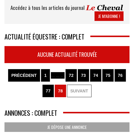
Accédez à tous les articles du journal
JE M’ABONNE !
ACTUALITÉ ÉQUESTRE : COMPLET
AUCUNE ACTUALITÉ TROUVÉE
PRÉCÉDENT
1
... ... ...
72
73
74
75
76
77
78
SUIVANT
ANNONCES : COMPLET
JE DÉPOSE UNE ANNONCE