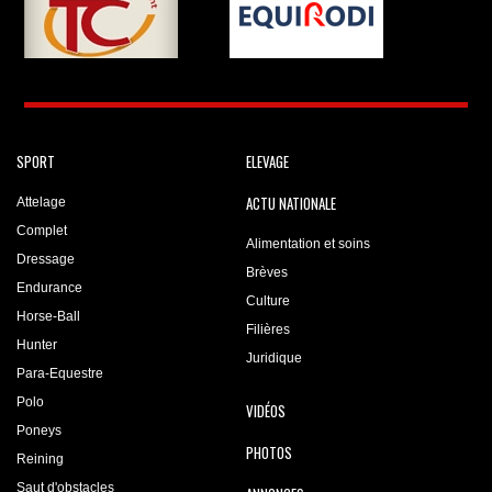
SPORT
ELEVAGE
ACTU NATIONALE
Attelage
Complet
Alimentation et soins
Dressage
Brèves
Endurance
Culture
Horse-Ball
Filières
Hunter
Juridique
Para-Equestre
Polo
VIDÉOS
Poneys
PHOTOS
Reining
Saut d'obstacles