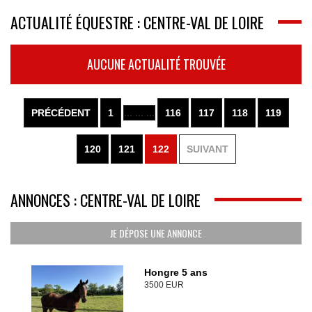
ACTUALITÉ ÉQUESTRE : CENTRE-VAL DE LOIRE
AUCUNE ACTUALITÉ TROUVÉE
PRÉCÉDENT
1
... ... ...
116
117
118
119
120
121
122
SUIVANT
ANNONCES : CENTRE-VAL DE LOIRE
JE DÉPOSE UNE ANNONCE
Hongre 5 ans
3500 EUR