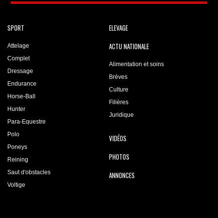
SPORT
ELEVAGE
ACTU NATIONALE
Attelage
Complet
Alimentation et soins
Dressage
Brèves
Endurance
Culture
Horse-Ball
Filières
Hunter
Juridique
Para-Equestre
Polo
VIDÉOS
Poneys
PHOTOS
Reining
Saut d'obstacles
ANNONCES
Voltige