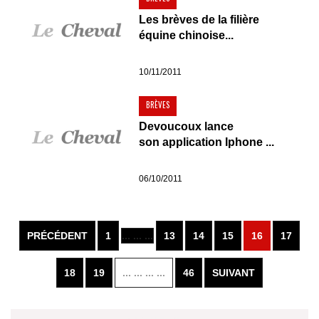
Les brèves de la filière
équine chinoise...
10/11/2011
BRÈVES
Devoucoux lance
son application Iphone ...
06/10/2011
PRÉCÉDENT
1
... ... ...
13
14
15
16
17
18
19
... ... ... ...
46
SUIVANT