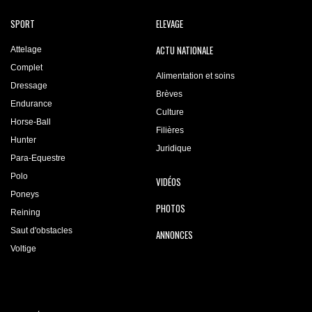
SPORT
ELEVAGE
ACTU NATIONALE
Attelage
Complet
Alimentation et soins
Dressage
Brèves
Endurance
Culture
Horse-Ball
Filières
Hunter
Juridique
Para-Equestre
Polo
VIDÉOS
Poneys
PHOTOS
Reining
Saut d'obstacles
ANNONCES
Voltige