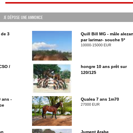
JE DÉPOSE UNE ANNONCE
 de 3
Quill Bill MG - mâle aleza
par larimar- souche 5*
10000-15000 EUR
CSO /
hongre 10 ans prêt sur
120/125
 ans -
Qualea 7 ans 1m70
27000 EUR
ce
on
Jument Arabe