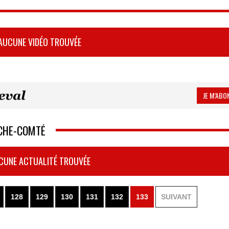
AUCUNE VIDÉO TROUVÉE
JE M’ABON
NCHE-COMTÉ
CUNE ACTUALITÉ TROUVÉE
128
129
130
131
132
133
SUIVANT