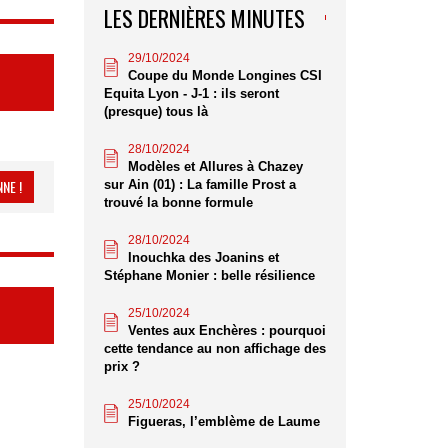
LES DERNIÈRES MINUTES
29/10/2024
Coupe du Monde Longines CSI
Equita Lyon - J-1 : ils seront
(presque) tous là
28/10/2024
Modèles et Allures à Chazey
NE !
sur Ain (01) : La famille Prost a
trouvé la bonne formule
28/10/2024
Inouchka des Joanins et
Stéphane Monier : belle résilience
25/10/2024
Ventes aux Enchères : pourquoi
cette tendance au non affichage des
prix ?
25/10/2024
Figueras, l’emblème de Laume