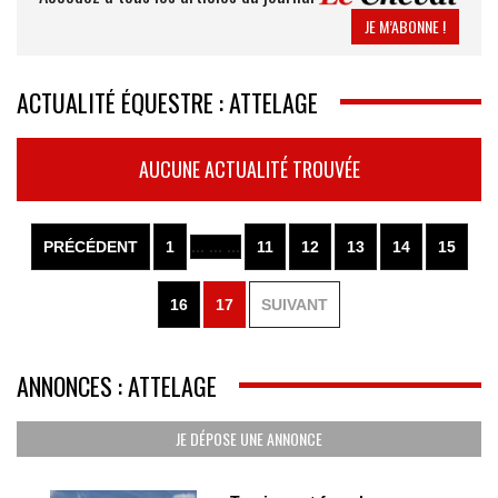
JE M’ABONNE !
ACTUALITÉ ÉQUESTRE : ATTELAGE
AUCUNE ACTUALITÉ TROUVÉE
PRÉCÉDENT
1
... ... ...
11
12
13
14
15
16
17
SUIVANT
ANNONCES : ATTELAGE
JE DÉPOSE UNE ANNONCE