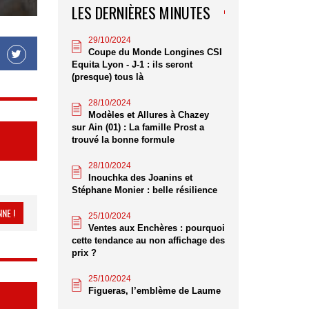
LES DERNIÈRES MINUTES
29/10/2024
Coupe du Monde Longines CSI
Equita Lyon - J-1 : ils seront
(presque) tous là
28/10/2024
Modèles et Allures à Chazey
sur Ain (01) : La famille Prost a
trouvé la bonne formule
28/10/2024
Inouchka des Joanins et
Stéphane Monier : belle résilience
NE !
25/10/2024
Ventes aux Enchères : pourquoi
cette tendance au non affichage des
prix ?
25/10/2024
Figueras, l’emblème de Laume