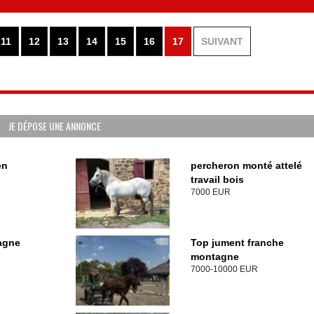
11
12
13
14
15
16
17
SUIVANT
JE DÉPOSE UNE ANNONCE
en
percheron monté attelé
travail bois
7000 EUR
agne
Top jument franche
montagne
7000-10000 EUR