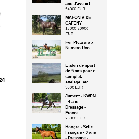
ans d'avenir!
54000 EUR
MAHONIA DE
CAFENY
15000-20000
EUR
For Pleasure x
Numero Uno
Etalon de sport
de 5 ans pour c
complet,
24
attelage, etc
5500 EUR
Jument - KWPN
- 4 ans -
Dressage -
France
25000 EUR
Hongre - Selle
Français - 9 ans
- Dressage -