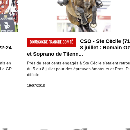
CSO - Ste Cécile (71)
BOURGOGNE-FRANCHE-COMTÉ
22-24
8 juillet : Romain O
et Soprano de Tilenn...
mis en
Près de sept cents engagés à Ste Cécile s’étaient retro
. Le GP
du 5 au 8 juillet pour des épreuves Amateurs et Pros. D
difficile ...
19/07/2018