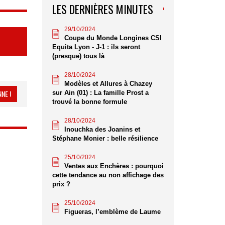
LES DERNIÈRES MINUTES
29/10/2024
Coupe du Monde Longines CSI
Equita Lyon - J-1 : ils seront
(presque) tous là
28/10/2024
Modèles et Allures à Chazey
NE !
sur Ain (01) : La famille Prost a
trouvé la bonne formule
28/10/2024
Inouchka des Joanins et
Stéphane Monier : belle résilience
25/10/2024
Ventes aux Enchères : pourquoi
cette tendance au non affichage des
prix ?
25/10/2024
Figueras, l’emblème de Laume