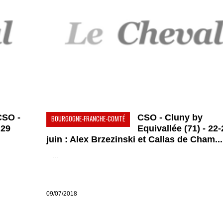
CSO -
CSO - Cluny by
BOURGOGNE-FRANCHE-COMTÉ
 29
Equivallée (71) - 22-
juin : Alex Brzezinski et Callas de Cham...
...
09/07/2018