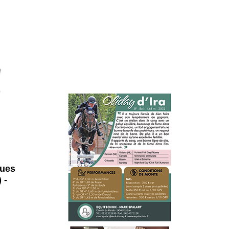
ques
 -