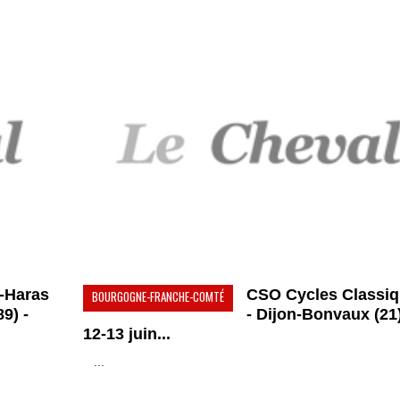
n-Haras
CSO Cycles Classi
BOURGOGNE-FRANCHE-COMTÉ
9) -
- Dijon-Bonvaux (21)
12-13 juin...
...