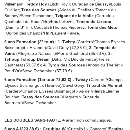
Willemann;
Teddy Hoy
(Litchi Hoy x Ouragan de Baussy)/Louis
Cuvillier;
Tena des Sources
(Arioso du Theillet x Totoche du
Banney)/Steve Tschamber;
Tzigane de la Violle
(Corrado x
Quatoubet du Rouet*Hn)/Eric Lelievre;
Tenere de Lizerne
(Damiro B*Hn x Caucalis)/Thomas Piquerez;
Tonic des Mets
(Ogrion des Champs*Hn)/Laurent Faivre.
e
6 ans Formation (2
tour) :
1. Twisty
(Cardero*Champs Elysees
Boismargot x Hivanoe)/David Gony (72,35 €);
2. Tempete de
Vains
(Allegreto x Narcos Ii)/Pierre Gautherat (65,63 €);
3.
Tchoup Tchoup Dream
(Dakar V x Duc de Ferce)/Pierre
Gautherat (59,57 €);
4. Tyron des Sources
(Arioso du Theillet x
Pot d’Or)/Steve Tschamber (57,79 €).
6 ans Formation (1er tour-73,92 €) :
Twisty
(Cardero*Champs
Elysees Boismargot x Hivanoe)/David Gony;
Ti’paul de Monnet
(Cardero*Champs Elysees Boismargot x As de Villiers)/Etienne
Bouchet;
Tessy des Sources
(Allegreto x Super de
Bourriere)/Steve Tschamber.
LES DOUBLES SANS-FAUTE. 4 ans :
non communiqués.
5 ans A (223,38 €) :
Cerubina W
(Cristallo I x Concetto)/Baptiste