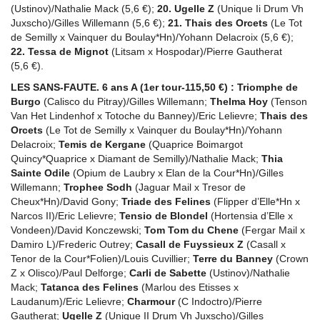
(Ustinov)/Nathalie Mack (5,6 €);
20. Ugelle Z
(Unique Ii Drum Vh
Juxscho)/Gilles Willemann (5,6 €);
21. Thais des Orcets
(Le Tot
de Semilly x Vainquer du Boulay*Hn)/Yohann Delacroix (5,6 €);
22. Tessa de Mignot
(Litsam x Hospodar)/Pierre Gautherat
(5,6 €).
LES SANS-FAUTE. 6 ans A (1er tour-115,50 €) :
Triomphe de
Burgo
(Calisco du Pitray)/Gilles Willemann;
Thelma Hoy
(Tenson
Van Het Lindenhof x Totoche du Banney)/Eric Lelievre;
Thais des
Orcets
(Le Tot de Semilly x Vainquer du Boulay*Hn)/Yohann
Delacroix;
Temis de Kergane
(Quaprice Boimargot
Quincy*Quaprice x Diamant de Semilly)/Nathalie Mack;
Thia
Sainte Odile
(Opium de Laubry x Elan de la Cour*Hn)/Gilles
Willemann;
Trophee Sodh
(Jaguar Mail x Tresor de
Cheux*Hn)/David Gony;
Triade des Felines
(Flipper d’Elle*Hn x
Narcos II)/Eric Lelievre;
Tensio de Blondel
(Hortensia d’Elle x
Vondeen)/David Konczewski;
Tom Tom du Chene
(Fergar Mail x
Damiro L)/Frederic Outrey;
Casall de Fuyssieux Z
(Casall x
Tenor de la Cour*Folien)/Louis Cuvillier;
Terre du Banney
(Crown
Z x Olisco)/Paul Delforge;
Carli de Sabette
(Ustinov)/Nathalie
Mack;
Tatanca des Felines
(Marlou des Etisses x
Laudanum)/Eric Lelievre;
Charmour
(C Indoctro)/Pierre
Gautherat;
Ugelle Z
(Unique II Drum Vh Juxscho)/Gilles