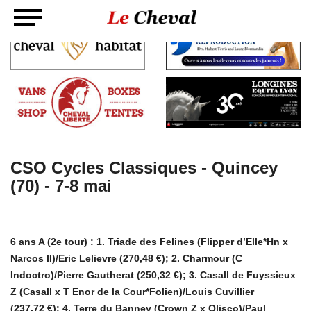
CSO Cycles Classiques - Quincey
(70) - 7-8 mai
6 ans A (2e tour) : 1. Triade des Felines (Flipper d’Elle*Hn x
Narcos II)/Eric Lelievre (270,48 €); 2. Charmour (C
Indoctro)/Pierre Gautherat (250,32 €); 3. Casall de Fuyssieux
Z (Casall x T Enor de la Cour*Folien)/Louis Cuvillier
(237,72 €); 4. Terre du Banney (Crown Z x Olisco)/Paul