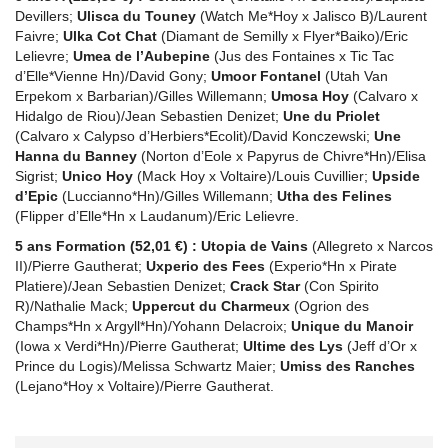
Devillers;
Ulisca du Touney
(Watch Me*Hoy x Jalisco B)/Laurent
Faivre;
Ulka Cot Chat
(Diamant de Semilly x Flyer*Baiko)/Eric
Lelievre;
Umea de l’Aubepine
(Jus des Fontaines x Tic Tac
d’Elle*Vienne Hn)/David Gony;
Umoor Fontanel
(Utah Van
Erpekom x Barbarian)/Gilles Willemann;
Umosa Hoy
(Calvaro x
Hidalgo de Riou)/Jean Sebastien Denizet;
Une du Priolet
(Calvaro x Calypso d’Herbiers*Ecolit)/David Konczewski;
Une
Hanna du Banney
(Norton d’Eole x Papyrus de Chivre*Hn)/Elisa
Sigrist;
Unico Hoy
(Mack Hoy x Voltaire)/Louis Cuvillier;
Upside
d’Epic
(Luccianno*Hn)/Gilles Willemann;
Utha des Felines
(Flipper d’Elle*Hn x Laudanum)/Eric Lelievre.
5 ans Formation (52,01 €) :
Utopia de Vains
(Allegreto x Narcos
II)/Pierre Gautherat;
Uxperio des Fees
(Experio*Hn x Pirate
Platiere)/Jean Sebastien Denizet;
Crack Star
(Con Spirito
R)/Nathalie Mack;
Uppercut du Charmeux
(Ogrion des
Champs*Hn x Argyll*Hn)/Yohann Delacroix;
Unique du Manoir
(Iowa x Verdi*Hn)/Pierre Gautherat;
Ultime des Lys
(Jeff d’Or x
Prince du Logis)/Melissa Schwartz Maier;
Umiss des Ranches
(Lejano*Hoy x Voltaire)/Pierre Gautherat.