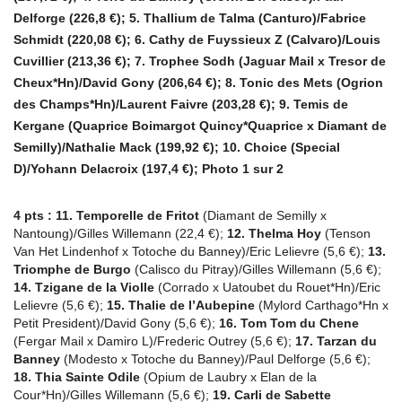
Delforge (226,8 €); 5. Thallium de Talma (Canturo)/Fabrice
Schmidt (220,08 €); 6. Cathy de Fuyssieux Z (Calvaro)/Louis
Cuvillier (213,36 €); 7. Trophee Sodh (Jaguar Mail x Tresor de
Cheux*Hn)/David Gony (206,64 €); 8. Tonic des Mets (Ogrion
des Champs*Hn)/Laurent Faivre (203,28 €); 9. Temis de
Kergane (Quaprice Boimargot Quincy*Quaprice x Diamant de
Semilly)/Nathalie Mack (199,92 €); 10. Choice (Special
D)/Yohann Delacroix (197,4 €); Photo 1 sur 2
4 pts :
11. Temporelle de Fritot
(Diamant de Semilly x
Nantoung)/Gilles Willemann (22,4 €);
12. Thelma Hoy
(Tenson
Van Het Lindenhof x Totoche du Banney)/Eric Lelievre (5,6 €);
13.
Triomphe de Burgo
(Calisco du Pitray)/Gilles Willemann (5,6 €);
14. Tzigane de la Violle
(Corrado x Uatoubet du Rouet*Hn)/Eric
Lelievre (5,6 €);
15. Thalie de l’Aubepine
(Mylord Carthago*Hn x
Petit President)/David Gony (5,6 €);
16. Tom Tom du Chene
(Fergar Mail x Damiro L)/Frederic Outrey (5,6 €);
17. Tarzan du
Banney
(Modesto x Totoche du Banney)/Paul Delforge (5,6 €);
18. Thia Sainte Odile
(Opium de Laubry x Elan de la
Cour*Hn)/Gilles Willemann (5,6 €);
19. Carli de Sabette