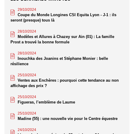
29/10/2024
Coupe du Monde Longines CSI Equita Lyon - J-1 : ils
seront (presque) tous là
28/10/2024
Modèles et Allures à Chazey sur Ain (01) : La famille
Prost a trouvé la bonne formule
28/10/2024
Inouchka des Joanins et Stéphane Monier : belle
résilience
25/10/2024
Ventes aux Enchères : pourquoi cette tendance au non
affichage des prix ?
25/10/2024
Figueras, l’emblème de Laume
25/10/2024
Madine (55) : une nouvelle vie pour le Centre équestre
24/10/2024