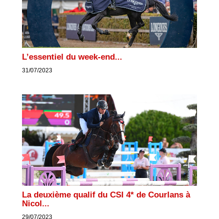
L’essentiel du week-end...
31/07/2023
La deuxième qualif du CSI 4* de Courlans à
Nicol...
29/07/2023