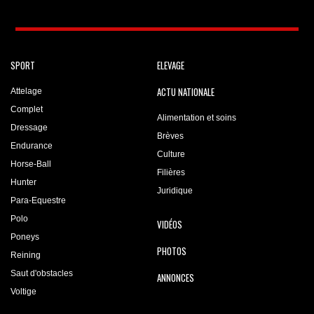
SPORT
ELEVAGE
ACTU NATIONALE
Attelage
Complet
Alimentation et soins
Dressage
Brèves
Endurance
Culture
Horse-Ball
Filières
Hunter
Juridique
Para-Equestre
Polo
VIDÉOS
Poneys
PHOTOS
Reining
Saut d'obstacles
ANNONCES
Voltige