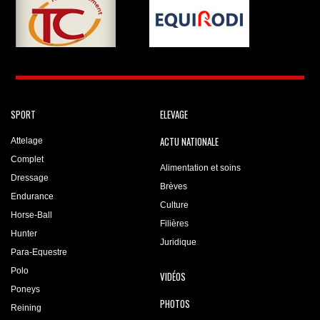
SPORT
ELEVAGE
ACTU NATIONALE
Attelage
Complet
Alimentation et soins
Dressage
Brèves
Endurance
Culture
Horse-Ball
Filières
Hunter
Juridique
Para-Equestre
Polo
VIDÉOS
Poneys
PHOTOS
Reining