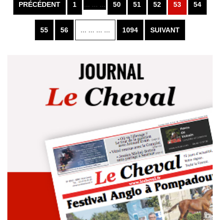
PRÉCÉDENT
1
... ... ...
50
51
52
53
54
55
56
... ... ... ...
1094
SUIVANT