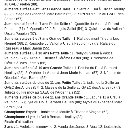
au GAEC Pieton (88).
Juments suitées 4 et 5 ans Grande Taille :
1. Sierra du Dol à Olivier Heulluy
(88); 2. Saga de Gibarlet à Marc Bardin (55); 3. Suzi du Moulin au GAEC des
Ancres (57).
Juments suitées 6 et 7 ans Petite Taille :
1. Quadrille du Vallon à Pascal
Peupion (57); 2. Querelle 92 à François Gallet (54); 3. Quick Love du Vallon à
Ursula Peupion (57).
Juments suitées 6 et 7 ans Grande Taille :
1. Rafia du mont Tilleul à Luc
Henriet (08); 2. Rapsodie du Vallon à Ursula Peupion (57); 3. Rafale du
Ruisseau à Marc Bardin (55).
Juments suitées 8 à 10 ans Petite Taille :
1. Nelly du Vallon à Pascal
Peupion (57); 2. Nina du Dieulet à Jérôme Bestel (08); 3. Noblesse de
Fléville à Yves Lacroix (88).
Juments suitées 8 à 10 ans Grande Taille :
1. Pemba du Dol à Bernard
Heulluy (88); 2. Orphée du Vallon à Jean-Marie Hamant (57); 3. Nénette de
Gibarlet à Marc Bardin (55).
Juments suitées de plus de 11 ans Petite Taille :
1. judith de la Seille au
GAEC des Ancres (57); 2. Majesté de la Seille au GAEC des Ancres (57); 3.
Juliette du Fresnoy au GAEC de l’Ardennais (52).
Juments suitées de plus de 11 ans Grande Taille :
1. Lagune 11 à Ursula
Peupion (57); Lyre du Dol à Bernard Heulluy (88); Myrka du Gibarlet à Marc
Bardin (55).
Championne Espoir :
Umble de la Maulie à Elisabeth Vergnat (52).
Championne :
Lyre du Dol à Bernard Heulluy (88).
Finale d’utilisation.
2 ans :
1. Vedette d’Immonville; 2. Vanda des Joncs; 3. Vera 12, toutes trois