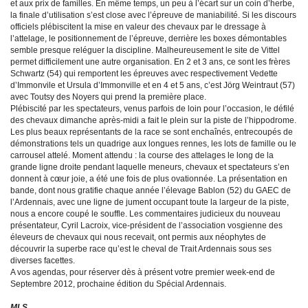
et aux prix de familles. En même temps, un peu à l’écart sur un coin d’herbe,
la finale d’utilisation s’est close avec l’épreuve de maniabilité. Si les discours
officiels plébiscitent la mise en valeur des chevaux par le dressage à
l’attelage, le positionnement de l’épreuve, derrière les boxes démontables
semble presque reléguer la discipline. Malheureusement le site de Vittel
permet difficilement une autre organisation. En 2 et 3 ans, ce sont les frères
Schwartz (54) qui remportent les épreuves avec respectivement Vedette
d’Immonvile et Ursula d’Immonville et en 4 et 5 ans, c’est Jörg Weintraut (57)
avec Toutsy des Noyers qui prend la première place.
Plébiscité par les spectateurs, venus parfois de loin pour l’occasion, le défilé
des chevaux dimanche après-midi a fait le plein sur la piste de l’hippodrome.
Les plus beaux représentants de la race se sont enchaînés, entrecoupés de
démonstrations tels un quadrige aux longues rennes, les lots de famille ou le
carrousel attelé. Moment attendu : la course des attelages le long de la
grande ligne droite pendant laquelle meneurs, chevaux et spectateurs s’en
donnent à cœur joie, a été une fois de plus ovationnée. La présentation en
bande, dont nous gratifie chaque année l’élevage Bablon (52) du GAEC de
l’Ardennais, avec une ligne de jument occupant toute la largeur de la piste,
nous a encore coupé le souffle. Les commentaires judicieux du nouveau
présentateur, Cyril Lacroix, vice-président de l’association vosgienne des
éleveurs de chevaux qui nous recevait, ont permis aux néophytes de
découvrir la superbe race qu’est le cheval de Trait Ardennais sous ses
diverses facettes.
A vos agendas, pour réserver dès à présent votre premier week-end de
Septembre 2012, prochaine édition du Spécial Ardennais.
MLS