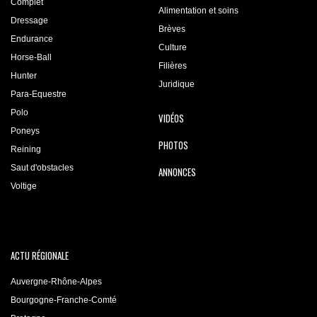
Complet
Alimentation et soins
Dressage
Brèves
Endurance
Culture
Horse-Ball
Filières
Hunter
Juridique
Para-Equestre
Polo
VIDÉOS
Poneys
PHOTOS
Reining
Saut d'obstacles
ANNONCES
Voltige
ACTU RÉGIONALE
Auvergne-Rhône-Alpes
Bourgogne-Franche-Comté