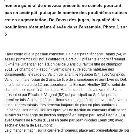
nombre général de chevaux présents ne semble pourtant
pas en avoir pâti puisque le nombre des poulinières suitées
est en augmentation. De l’aveu des juges, la qualité des
poulinières s’est même élevée dans l’ensemble. Photo 1 sur
5
Il faut croire que la passion conserve. Ce n’est pas Stéphane Thinus (54) et
ses 83 printemps qui nous contredira alors qu’il présente encore fièrement
lui-même Urgent 14 son étalon bai de 3 ans qui ravit le titre de champion
2011. Le champion « espoir » vient d’une autre écurie habituée des
classements, l’élevage du Vallon de la famille Peupion (57) avec Vortex du
Vallon, un mâle rouan de 2 ans. Le titre de championne revient Lyre du Dol,
une femelle baie de 12 ans appartenant à Bernard Heulluy (88) et celui de
championne espoir à Umble de la Maulie, une femelle alezane de 3 ans
présentée par Elisabeth Vergnat (52) qui participait au Spécial pour la
première fois. Aux habitués des lieux se sont ajoutés de nouveaux éleveurs
et des représentants hors berceau toujours de plus en plus nombreux.
Le samedi soir ont eu lieu les épreuves de traction du concours d’utilisation
suivies du challenge de traction remporté en simple par Hervé Lagnie (08)
avec Uranus de Proum (BE) et en paire par Jean-Nicolas Louis (08) avec
Tacha et Uecra de Beaumont.
Le dimanche matin, sur la carrière d’honneur, place aux présentations de lots