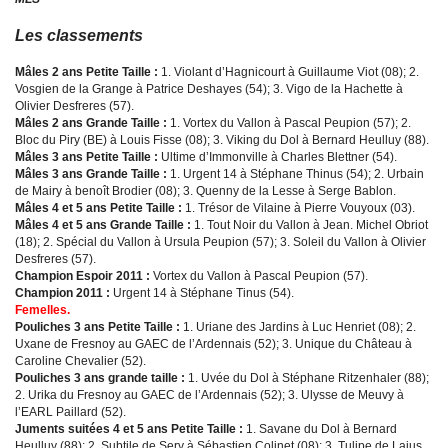
Les classements
Mâles 2 ans Petite Taille :
1. Violant d’Hagnicourt à Guillaume Viot (08); 2.
Vosgien de la Grange à Patrice Deshayes (54); 3. Vigo de la Hachette à
Olivier Desfreres (57).
Mâles 2 ans Grande Taille :
1. Vortex du Vallon à Pascal Peupion (57); 2.
Bloc du Piry (BE) à Louis Fisse (08); 3. Viking du Dol à Bernard Heulluy (88).
Mâles 3 ans Petite Taille :
Ultime d’Immonville à Charles Blettner (54).
Mâles 3 ans Grande Taille :
1. Urgent 14 à Stéphane Thinus (54); 2. Urbain
de Mairy à benoît Brodier (08); 3. Quenny de la Lesse à Serge Bablon.
Mâles 4 et 5 ans Petite Taille :
1. Trésor de Vilaine à Pierre Vouyoux (03).
Mâles 4 et 5 ans Grande Taille :
1. Tout Noir du Vallon à Jean. Michel Obriot
(18); 2. Spécial du Vallon à Ursula Peupion (57); 3. Soleil du Vallon à Olivier
Desfreres (57).
Champion Espoir 2011 :
Vortex du Vallon à Pascal Peupion (57).
Champion 2011 :
Urgent 14 à Stéphane Tinus (54).
Femelles.
Pouliches 3 ans Petite Taille :
1. Uriane des Jardins à Luc Henriet (08); 2.
Uxane de Fresnoy au GAEC de l’Ardennais (52); 3. Unique du Château à
Caroline Chevalier (52).
Pouliches 3 ans grande taille :
1. Uvée du Dol à Stéphane Ritzenhaler (88);
2. Urika du Fresnoy au GAEC de l’Ardennais (52); 3. Ulysse de Meuvy à
l’EARL Paillard (52).
Juments suitées 4 et 5 ans Petite Taille :
1. Savane du Dol à Bernard
Heulluy (88); 2. Subtile de Sery à Sébastien Colinet (08); 3. Tulipe de Lajus