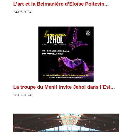
L’art et la Belmanière d’Eloïse Poitevin...
24/05/2024
La troupe du Menil invite Jehol dans l’Est...
26/02/2024