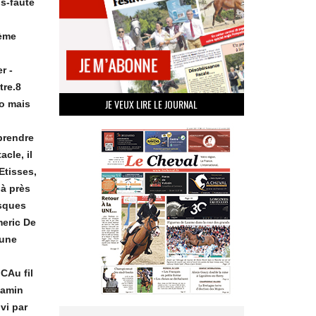
ns-faute
ième
r -
tre.8
JE VEUX LIRE LE JOURNAL
po mais
prendre
cle, il
Etisses,
 à près
isques
meric De
 une
 CAu fil
jamin
vi par