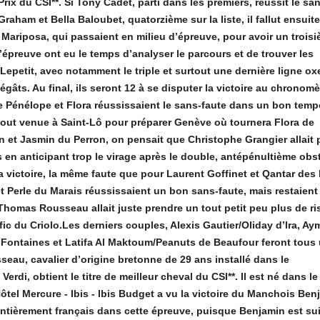
rix du CSI**. Si Tony Cadet, parti dans les premiers, réussit le sa
raham et Bella Baloubet, quatorzième sur la liste, il fallut ensuite
 Mariposa, qui passaient en milieu d’épreuve, pour avoir un trois
d’épreuve ont eu le temps d’analyser le parcours et de trouver les
epetit, avec notamment le triple et surtout une dernière ligne oxe
gâts. Au final, ils seront 12 à se disputer la victoire au chronomè
 Pénélope et Flora réussissaient le sans-faute dans un bon tem
tout venue à Saint-Lô pour préparer Genève où tournera Flora de
n et Jasmin du Perron, on pensait que Christophe Grangier allait 
en anticipant trop le virage après le double, antépénultième obsta
la victoire, la même faute que pour Laurent Goffinet et Qantar des 
et Perle du Marais réussissaient un bon sans-faute, mais restaient
homas Rousseau allait juste prendre un tout petit peu plus de r
ic du Criolo.Les derniers couples, Alexis Gautier/Oliday d’Ira, Ay
Fontaines et Latifa Al Maktoum/Peanuts de Beaufour feront tous
sseau, cavalier d’origine bretonne de 29 ans installé dans le
Verdi, obtient le titre de meilleur cheval du CSI**. Il est né dans le
ôtel Mercure - Ibis - Ibis Budget a vu la victoire du Manchois Ben
tièrement français dans cette épreuve, puisque Benjamin est sui