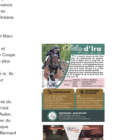
devance
ras
/Océane
et Marc
 et
le Coupe
 plus
 m. Ils
ur
uve du
n’est
Aubin,
ier du
esque
r Bernard