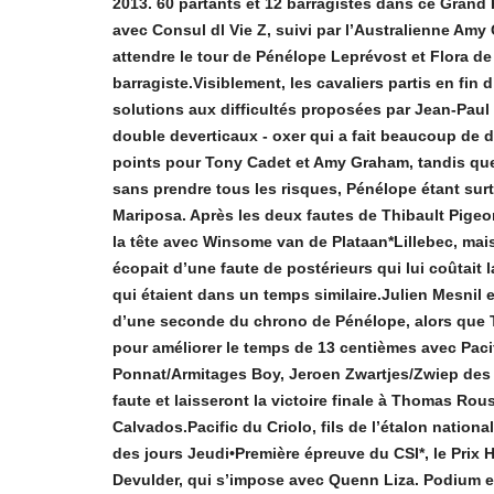
2013. 60 partants et 12 barragistes dans ce Grand P
avec Consul dl Vie Z, suivi par l’Australienne Amy G
attendre le tour de Pénélope Leprévost et Flora de
barragiste.Visiblement, les cavaliers partis en fin 
solutions aux difficultés proposées par Jean-Paul L
double deverticaux - oxer qui a fait beaucoup de dé
points pour Tony Cadet et Amy Graham, tandis que
sans prendre tous les risques, Pénélope étant sur
Mariposa. Après les deux fautes de Thibault Pigeo
la tête avec Winsome van de Plataan*Lillebec, mais 
écopait d’une faute de postérieurs qui lui coûtait 
qui étaient dans un temps similaire.Julien Mesnil 
d’une seconde du chrono de Pénélope, alors que T
pour améliorer le temps de 13 centièmes avec Pacif
Ponnat/Armitages Boy, Jeroen Zwartjes/Zwiep des 
faute et laisseront la victoire finale à Thomas Rou
Calvados.Pacific du Criolo, fils de l’étalon national 
des jours Jeudi•Première épreuve du CSI*, le Prix H
Devulder, qui s’impose avec Quenn Liza. Podium en