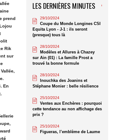
LES DERNIÈRES MINUTES
allée
aine
29/10/2024
e prend
Coupe du Monde Longines CSI
 Lojou
Equita Lyon - J-1 : ils seront
t
(presque) tous là
olit
28/10/2024
ge Rik
Modèles et Allures à Chazey
ent sur
sur Ain (01) : La famille Prost a
trouvé la bonne formule
te
Vallée,
28/10/2024
e.
Inouchka des Joanins et
. En
Stéphane Monier : belle résilience
,
25/10/2024
Ventes aux Enchères : pourquoi
cette tendance au non affichage des
prix ?
ellerie
oupe,
25/10/2024
dward
Figueras, l’emblème de Laume
rté