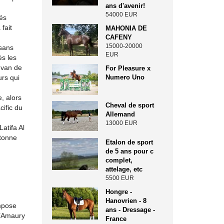
ans d'avenir!
54000 EUR
tés
fait
MAHONIA DE
CAFENY
15000-20000
 sans
EUR
ès les
 van de
For Pleasure x
Numero Uno
urs qui
, alors
Cheval de sport
ific du
Allemand
13000 EUR
atifa Al
etonne
Etalon de sport
de 5 ans pour c
complet,
attelage, etc
5500 EUR
Hongre -
Hanovrien - 8
impose
ans - Dressage -
d’Amaury
France