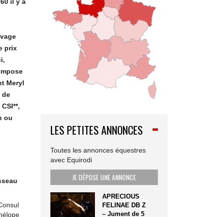
0 il y a
evage
e prix
i,
’impose
t Meryl
 de
CSI**,
n ou
LES PETITES ANNONCES
Toutes les annonces équestres
avec Equirodi
JE DÉPOSE UNE ANNONCE
usseau
APRECIOUS
 Consul
FELINAE DB Z
– Jument de 5
énélope