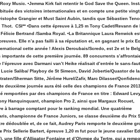
xy Music. •Jemma Kirk fait retentir le God Save the Queen. Inst
tuée des victoires internationales et en compte une petite vingt
istophe Grangier et Must Saint Aubin, tandis que Sébastien Tenc
u Thot. CSI** •Dans cette épreuve à 1,25 m Tony Cadet/Revann de
Félicie Bertrand /Samba Royal. •La Britannique Laura Renwick es
euves. Elle n’a pas failli à sa réputation et, en gagnant le prix Ec
rnational cette année ! Alexis Deroubais/Scredo, est 2e et le Bel
s importante de cette première journée. 89 concurrents s’affrontai
 l’épreuve avec Darmani van’t Heike réalisait d’entrée le sans-fau
ucie Saliba/ Playboy de St Simeon, David Jobertie/Quastor de la 
traten/Sherman Sitte, Jérôme Hurel/Zafir, Marc Dilasser/Qonfidenc
te deuxième journée aura été celle des champions de France 2013
 été remportées par des champions de France en titre : Edward Levy
Tony Hanquinquant, champion Pro 2, ainsi que Margaux Rocuet,
e à barrage comptant pour le ranking mondial. Une quatrième
ris, championne de France Juniors, se classe deuxième du Prix S
re dédoublée et, de ce fait, Audrey Paris remporte le deuxième gr
 Prix Sellerie Bartert, épreuve 1,20 m fut pour le jeune cavalier E
), une fille d’Alligator Fontaine et d’Olympe du Tertre, qui a rempo