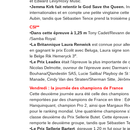
et Edward Levy/Roxy Music.
•
Jemma Kirk fait retentir le God Save the Queen.
In
internationales et en compte une petite vingtaine cet
Aubin, tandis que Sébastien Tence prend la troisième 
CSI**
•
Dans cette épreuve à 1,25 m
Tony Cadet/Revann de 
/Samba Royal.
•
La Britannique Laura Renwick
est connue pour aller 
en gagnant le prix Ecolit avec Beluga, Laura signe son
e
le Belge Rik Hemeryck 3
.
•Le Prix Leadex
était l’épreuve la plus importante de 
Nicolas Delmotte, ouvreur de l’épreuve avec Darmani va
Bouhana/Qlandestin SAS, Lucie Saliba/ Playboy de St S
Manade, Cindy Van des Straten/Sherman Sitte, Jérôme 
Vendredi : la journée des champions de France
Cette deuxième journée aura été celle des champions d
remportées par des champions de France en titre : Ed
Hanquinquant, champion Pro 2, ainsi que Margaux Roc
pour le ranking mondial. Une quatrième championne s’
classe deuxième du Prix Sellerie Butet. Cette épreuve 
remporte le deuxième groupe, tandis que Sébastien Te
•
Le Prix Sellerie Bartert
, épreuve 1,20 m fut pour le j