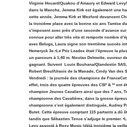
Virginie Houard/Quakou d’Amaury et Edward Levy/Ro
dans la Manche, Jemma Kirk est également une habi
cette année. Jemma Kirk et Wexford devancent Chr
la troisième place avec la bonne six ans Tamise d
s’imposent avec près d’une seconde d’avance sur 
connue pour aller très vite et remporte nombre d’épr
avec Beluga, Laura signe son trentième succès inte
Hemeryck 3e.•Le Prix Leadex était l’épreuve la plu
un parcours à 1,40 m. Nicolas Delmotte, ouvreur de
gagnant. Suivent Louis Bouhana/Qlandestin SAS, L
Robert Breul/Urasis de la Manade, Cindy Van des S
Vendredi : la journée des champions de FranceCet
effet, trois des quatre épreuves des CSI* & ** ont
champion Jeunes Cavaliers ainsi que des 7 ans, 
championne des Cavalières, dans la grosse épreuv
championne s’est également distinguée, Audrey Pa
Butet. Cette épreuve comptant 115 partants a dû êt
tandis que Sébastien Tence s’adjuge le premier. •Le
Levy associé à Roxy Music (déjà troisième la veille