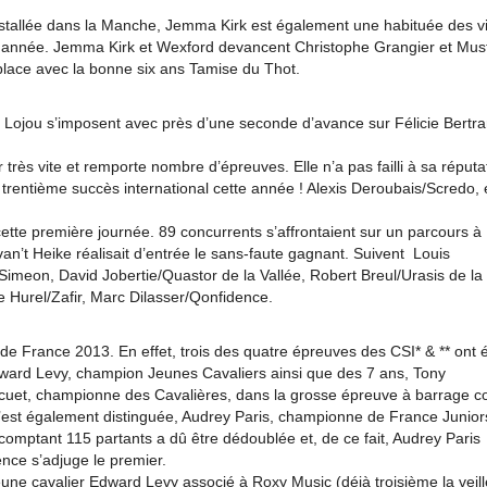
stallée dans la Manche, Jemma Kirk est également une habituée des vi
te année. Jemma Kirk et Wexford devancent Christophe Grangier et Must
place avec la bonne six ans Tamise du Thot.
Lojou s’imposent avec près d’une seconde d’avance sur Félicie Bertr
très vite et remporte nombre d’épreuves. Elle n’a pas failli à sa réputat
 trentième succès international cette année ! Alexis Deroubais/Scredo, 
cette première journée. 89 concurrents s’affrontaient sur un parcours à
n’t Heike réalisait d’entrée le sans-faute gagnant. Suivent Louis
imeon, David Jobertie/Quastor de la Vallée, Robert Breul/Urasis de la
Hurel/Zafir, Marc Dilasser/Qonfidence.
e France 2013. En effet, trois des quatre épreuves des CSI* & ** ont 
ward Levy, champion Jeunes Cavaliers ainsi que des 7 ans, Tony
uet, championne des Cavalières, dans la grosse épreuve à barrage c
est également distinguée, Audrey Paris, championne de France Junior
comptant 115 partants a dû être dédoublée et, de ce fait, Audrey Paris
nce s’adjuge le premier.
eune cavalier Edward Levy associé à Roxy Music (déjà troisième la veill