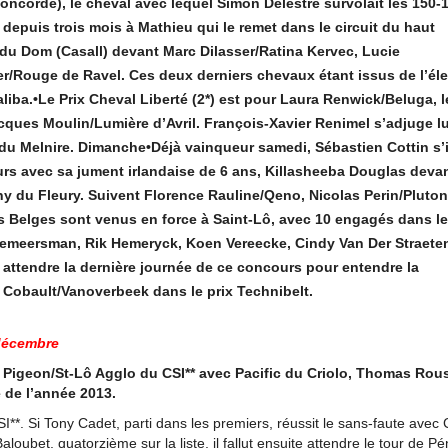
ncorde), le cheval avec lequel Simon Delestre survolait les 150-16
 depuis trois mois à Mathieu qui le remet dans le circuit du haut
 du Dom (Casall) devant Marc Dilasser/Ratina Kervec, Lucie
er/Rouge de Ravel. Ces deux derniers chevaux étant issus de l’él
aliba.•Le Prix Cheval Liberté (2*) est pour Laura Renwick/Beluga, l
cques Moulin/Lumière d’Avril. François-Xavier Renimel s’adjuge lu
du Melnire. Dimanche•Déjà vainqueur samedi, Sébastien Cottin s
s avec sa jument irlandaise de 6 ans, Killasheeba Douglas devan
y du Fleury. Suivent Florence Rauline/Qeno, Nicolas Perin/Pluton
 Belges sont venus en force à Saint-Lô, avec 10 engagés dans le 
Demeersman, Rik Hemeryck, Koen Vereecke, Cindy Van Der Straete
u attendre la dernière journée de ce concours pour entendre la
 Cobault/Vanoverbeek dans le prix Technibelt.
écembre
e Pigeon/St-Lô Agglo du CSI** avec Pacific du Criolo, Thomas Ro
e de l’année 2013.
I**. Si Tony Cadet, parti dans les premiers, réussit le sans-faute avec
aloubet, quatorzième sur la liste, il fallut ensuite attendre le tour de P