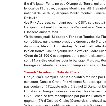
fille d’Alligator Fontaine et d’Olympe du Tertre, qui
le local de l’épreuve, Jacques Moulin, installé à Sain
national de Saint-Lô, Jacques Moulin montait Lumière d
Delleville.
•Le Prix Auvisys
, comptant pour le CSI**, se disputa
Hanquinquant met tout le monde d’accord avec Surcouf
Dilasser/Samsara Mail.
•Troisièmes jeudi,
Sébastien Tence et Tamise du Th
compétitive, qui a gagné plusieurs épreuves de 6 ans 
du monde, Ideo du Thot. Audrey Paris et Trottinette 
loin on trouve Bilal Zaryouh/Lune d’Azeville, Marc Dil
•Doté de 23 500 €
et comptant donc pour le classement
sont 14 à s’être qualifiés pour le barrage. Margaux R
barrage sans-faute dans un bon tempo et dans un chr
Samedi : le retour d’Oslo du Chalet
Une journée marquée par les doublés
réalisés par 
concours. Dans le Grand Prix Aliments Sanders, qui term
pas coutume, à l’Egypte grâce à Samel El Dahan et Ele
Christophe Grangier, nouveau cavalier des chevaux de 
CSI*. Il est à ce titre récompensé par par les Plâtres 
e
gagnant (2
) d’Oslo du Chalet (Concorde), le cheval a
Schotmans, il est confié depuis trois mois à Mathieu qu