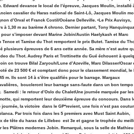
 Edward devance le local de l’épreuve, Jacques Moulin, installé à
ncien cavalier du Haras national de Saint-Lô, Jacques Moulin mo
gnon d’Orval et Franck Costil/Océane Delleville. •Le Prix Auvisys,
urs à 1,30 m au barème A chrono. Dernier partant, Tony Hanquinqu
e pour s’imposer devant Marine Jobin/Austin Haelykash et Marc
n Tence et Tamise du Thot remportent le prix Butet. Tamise du Tho
né plusieurs épreuves de 6 ans cette année. Sa mère n’est autre q
Ideo du Thot. Audrey Paris et Trottinette du Gué échouent à quel
oin on trouve Bilal Zaryouh/Lune d’Azeville, Marc Dilasser/Oscar
oté de 23 500 € et comptant donc pour le classement mondial, le 
5 m. Ils sont 14 à s’être qualifiés pour le barrage. Margaux
valières, boucleront leur barrage sans-faute dans un bon tempo
. Samedi : le retour d’Oslo du ChaletUne journée marquée par les
lmotte, qui remportent leur deuxième épreuve du concours. Dans 
e journée, la victoire dans le GP*revient, une fois n’est pas coutu
anca. Par trois fois dans les 5 premiers avec Must Saint Aubin,
 de tête du haras de Lillebec est 3e et gagne le trophée du meill
par les Plâtres modernes Jobin. Remarqué, sous la selle de Mathieu 