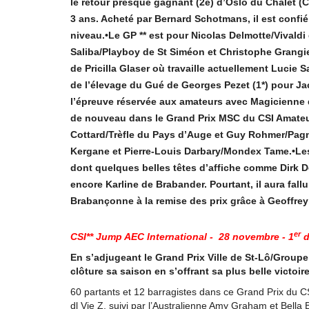
le retour presque gagnant (2e) d’Oslo du Chalet (Co
3 ans. Acheté par Bernard Schotmans, il est confié
niveau.•Le GP ** est pour Nicolas Delmotte/Vivaldi
Saliba/Playboy de St Siméon et Christophe Grangi
de Pricilla Glaser où travaille actuellement Lucie S
de l’élevage du Gué de Georges Pezet (1*) pour Ja
l’épreuve réservée aux amateurs avec Magicienne 
de nouveau dans le Grand Prix MSC du CSI Amateur
Cottard/Trèfle du Pays d’Auge et Guy Rohmer/Pagn
Kergane et Pierre-Louis Darbary/Mondex Tame.•Les
dont quelques belles têtes d’affiche comme Dirk 
encore Karline de Brabander. Pourtant, il aura fall
Brabançonne à la remise des prix grâce à Geoffrey
er
CSI** Jump AEC International - 28 novembre - 1
d
En s’adjugeant le Grand Prix Ville de St-Lô/Group
clôture sa saison en s’offrant sa plus belle victoir
60 partants et 12 barragistes dans ce Grand Prix du CS
dl Vie Z, suivi par l’Australienne Amy Graham et Bella B