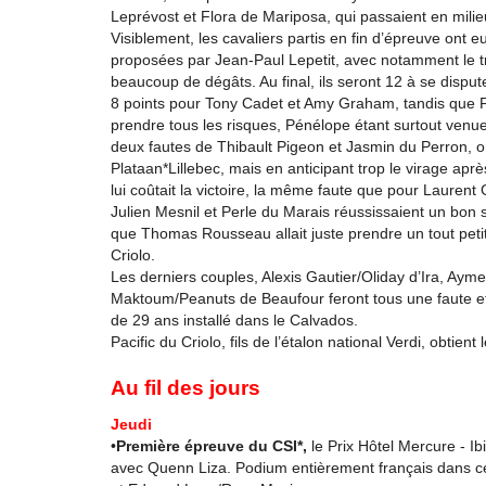
Leprévost et Flora de Mariposa, qui passaient en milie
Visiblement, les cavaliers partis en fin d’épreuve ont eu
proposées par Jean-Paul Lepetit, avec notamment le trip
beaucoup de dégâts. Au final, ils seront 12 à se disput
8 points pour Tony Cadet et Amy Graham, tandis que P
prendre tous les risques, Pénélope étant surtout venu
deux fautes de Thibault Pigeon et Jasmin du Perron, o
Plataan*Lillebec, mais en anticipant trop le virage aprè
lui coûtait la victoire, la même faute que pour Laurent 
Julien Mesnil et Perle du Marais réussissaient un bon
que Thomas Rousseau allait juste prendre un tout peti
Criolo.
Les derniers couples, Alexis Gautier/Oliday d’Ira, Aym
Maktoum/Peanuts de Beaufour feront tous une faute et 
de 29 ans installé dans le Calvados.
Pacific du Criolo, fils de l’étalon national Verdi, obtient
Au fil des jours
Jeudi
•
Première épreuve du CSI*,
le Prix Hôtel Mercure - Ib
avec Quenn Liza. Podium entièrement français dans ce