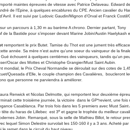
 a remporté maintes épreuves de vitesse avec Patrice Delaveau. Edward 
t-André de l’Epine, à quelques encablures du CPE. Ancien cavalier du Ha
’Avril. Il est suivi par Ludovic Gaudin/Mignon d’Orval et Franck Costil
it sur un parcours à 1,30 m au barème A chrono. Dernier partant, Tony
 de la Bastide pour s’imposer devant Marine Jobin/Austin Haelykash 
ot
remportent le prix Butet. Tamise du Thot est une jument très efficace
cette année. Sa mère n’est autre qu’une soeur du vainqueur de la fina
du Gué échouent à quelques centièmes des vainqueurs, tandis qu’un peu
asser/Oscar des Mottes et Christophe Grangier/Must Saint Aubin.
 mondial, le Prix Cheval Normandie se déroulait sur des cotes de 1,45
ocuet/Quesada d’Elle, le couple champion des Cavalières, boucleront le
ono que personne ne parviendra à améliorer.
Laura Renwick et Nicolas Delmotte, qui remportent leur deuxième épre
inait cette troisième journée, la victoire dans le GP*revient, une fois 
gance Casablanca. Par trois fois dans les 5 premiers avec Must Saint 
e
tête du haras de Lillebec est 3
et gagne le trophée du meilleur caval
modernes Jobin. Remarqué, sous la selle de Mathieu Billot, le retour pr
vec lequel Simon Delestre survolait les 150-160 il y a 3 ans. Acheté pa
i le remet dans le circuit du haut niveau.