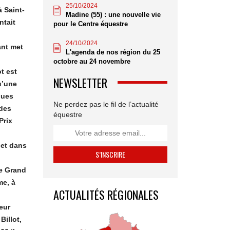
25/10/2024
 Saint-
Madine (55) : une nouvelle vie
ntait
pour le Centre équestre
24/10/2024
ant met
L'agenda de nos région du 25
octobre au 24 novembre
t est
NEWSLETTER
u’une
ques
Ne perdez pas le fil de l’actualité
 des
équestre
Prix
 et dans
le Grand
me, à
ACTUALITÉS RÉGIONALES
eur
Billot,