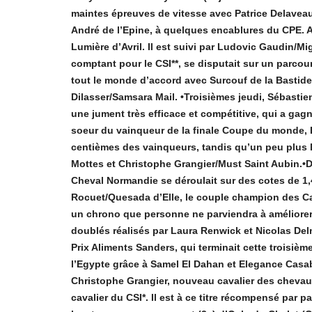
maintes épreuves de vitesse avec Patrice Delaveau.
André de l’Epine, à quelques encablures du CPE. A
Lumière d’Avril. Il est suivi par Ludovic Gaudin/Mi
comptant pour le CSI**, se disputait sur un parco
tout le monde d’accord avec Surcouf de la Bastid
Dilasser/Samsara Mail. •Troisièmes jeudi, Sébastie
une jument très efficace et compétitive, qui a gag
soeur du vainqueur de la finale Coupe du monde, 
centièmes des vainqueurs, tandis qu’un peu plus l
Mottes et Christophe Grangier/Must Saint Aubin.•D
Cheval Normandie se déroulait sur des cotes de 1,4
Rocuet/Quesada d’Elle, le couple champion des Ca
un chrono que personne ne parviendra à améliorer
doublés réalisés par Laura Renwick et Nicolas De
Prix Aliments Sanders, qui terminait cette troisièm
l’Egypte grâce à Samel El Dahan et Elegance Casabl
Christophe Grangier, nouveau cavalier des chevaux
cavalier du CSI*. Il est à ce titre récompensé par 