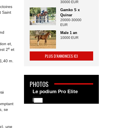
30000 EUR
ctoires
Gamko S x
 Saint
Quinar
20000-30000
EUR
and
Male 1 an
10000 EUR
ion et,
e
est 2
et
PLUS D’ANNONCES ICI
 1,40 m.
PHOTOS
Le podium Pro Elite
été
omptant
s, se
e), une