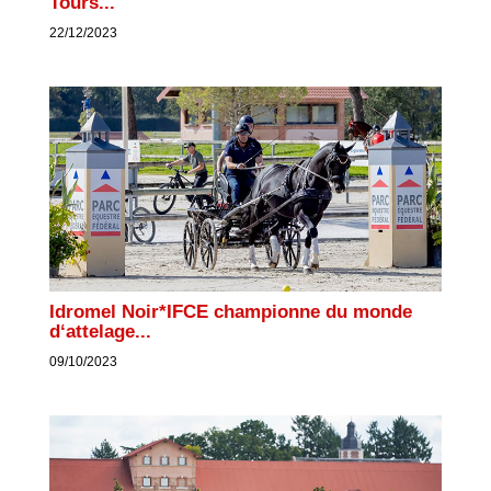
Tours...
22/12/2023
Idromel Noir*IFCE championne du monde
d‘attelage...
09/10/2023