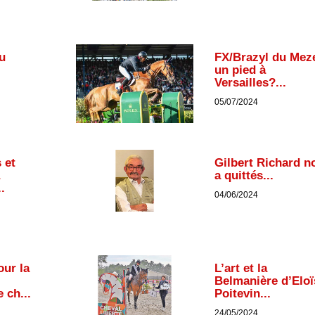
u
FX/Brazyl du Meze
un pied à
Versailles?...
05/07/2024
 et
Gilbert Richard n
a quittés...
.
04/06/2024
ur la
L’art et la
Belmanière d’Eloï
 ch...
Poitevin...
24/05/2024