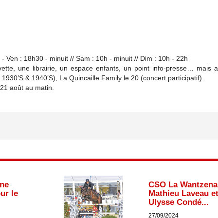
Ven : 18h30 - minuit // Sam : 10h - minuit // Dim : 10h - 22h
vette, une librairie, un espace enfants, un point info-presse… mais 
930’S & 1940’S), La Quincaille Family le 20 (concert participatif).
 21 août au matin.
une
CSO La Wantzena
ur le
Mathieu Laveau e
Ulysse Condé...
27/09/2024