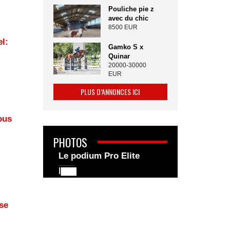
Pouliche pie z
avec du chic
8500 EUR
l:
Gamko S x
Quinar
20000-30000
EUR
PLUS D’ANNONCES ICI
ous
PHOTOS
Le podium Pro Elite
se