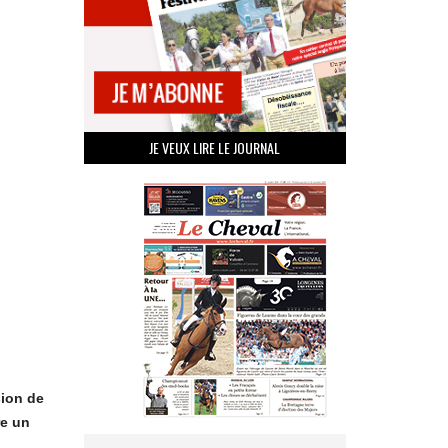
JE VEUX LIRE LE JOURNAL
sion de
re un