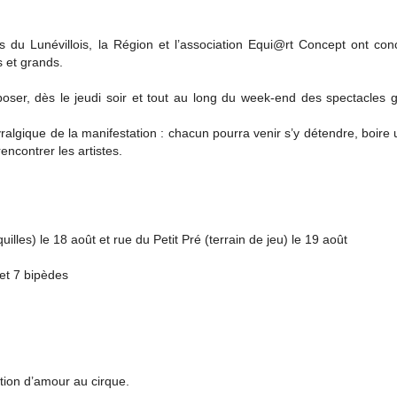
ys du Lunévillois, la Région et l’association Equi@rt Concept ont co
s et grands.
ser, dès le jeudi soir et tout au long du week-end des spectacles g
algique de la manifestation : chacun pourra venir s’y détendre, boire 
contrer les artistes.
illes) le 18 août et rue du Petit Pré (terrain de jeu) le 19 août
et 7 bipèdes
tion d’amour au cirque.