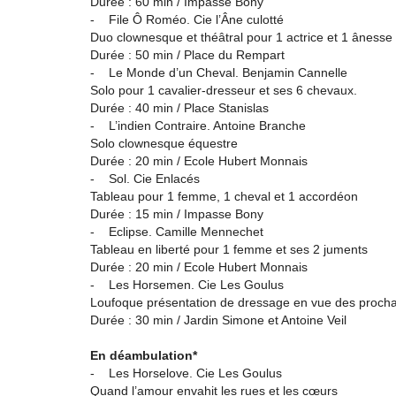
Durée : 60 min / Impasse Bony
- File Ô Roméo. Cie l’Âne culotté
Duo clownesque et théâtral pour 1 actrice et 1 ânesse
Durée : 50 min / Place du Rempart
- Le Monde d’un Cheval. Benjamin Cannelle
Solo pour 1 cavalier-dresseur et ses 6 chevaux.
Durée : 40 min / Place Stanislas
- L’indien Contraire. Antoine Branche
Solo clownesque équestre
Durée : 20 min / Ecole Hubert Monnais
- Sol. Cie Enlacés
Tableau pour 1 femme, 1 cheval et 1 accordéon
Durée : 15 min / Impasse Bony
- Eclipse. Camille Mennechet
Tableau en liberté pour 1 femme et ses 2 juments
Durée : 20 min / Ecole Hubert Monnais
- Les Horsemen. Cie Les Goulus
Loufoque présentation de dressage en vue des procha
Durée : 30 min / Jardin Simone et Antoine Veil
En déambulation*
- Les Horselove. Cie Les Goulus
Quand l’amour envahit les rues et les cœurs