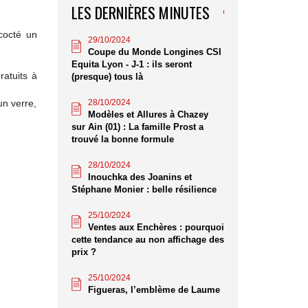
LES DERNIÈRES MINUTES
ncocté un
29/10/2024
Coupe du Monde Longines CSI
Equita Lyon - J-1 : ils seront
ratuits à
(presque) tous là
28/10/2024
un verre,
Modèles et Allures à Chazey
sur Ain (01) : La famille Prost a
trouvé la bonne formule
28/10/2024
Inouchka des Joanins et
Stéphane Monier : belle résilience
25/10/2024
Ventes aux Enchères : pourquoi
cette tendance au non affichage des
prix ?
25/10/2024
Figueras, l’emblème de Laume