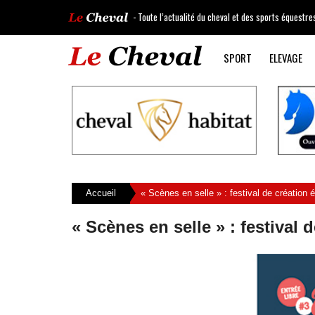
- Toute l’actualité du cheval et des sports équestre
SPORT
ELEVAGE
Accueil
« Scènes en selle » : festival de création 
« Scènes en selle » : festival 