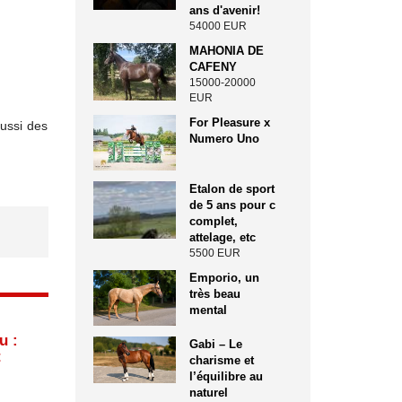
ans d'avenir!
54000 EUR
MAHONIA DE
CAFENY
15000-20000
EUR
For Pleasure x
aussi des
Numero Uno
Etalon de sport
de 5 ans pour c
complet,
attelage, etc
5500 EUR
Emporio, un
très beau
mental
u :
Gabi – Le
t
charisme et
l’équilibre au
naturel