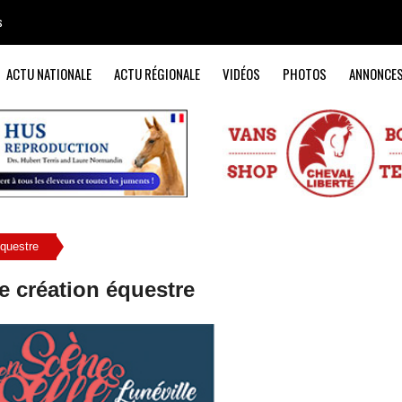
s
ACTU NATIONALE
ACTU RÉGIONALE
VIDÉOS
PHOTOS
ANNONCE
équestre
de création équestre