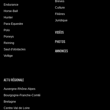
Brèves
Endurance
Culture
Horse-Ball
Filières
Hunter
Juridique
Para-Equestre
Polo
VIDÉOS
Poneys
PHOTOS
Reining
Saut d'obstacles
ANNONCES
Voltige
ACTU RÉGIONALE
Auvergne-Rhône-Alpes
Bourgogne-Franche-Comté
Bretagne
Centre-Val de Loire