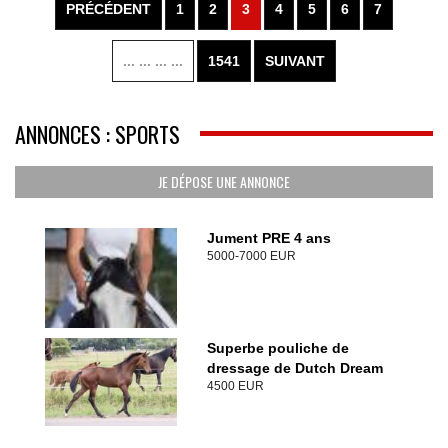
PRÉCÉDENT
1
2
3
4
5
6
7
... ... ... ...
1541
SUIVANT
ANNONCES : SPORTS
JE DÉPOSE UNE ANNONCE
Jument PRE 4 ans
5000-7000 EUR
Superbe pouliche de
dressage de Dutch Dream
4500 EUR