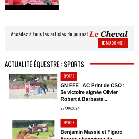
Accédez à tous les articles du journal
JE M’ABONNE !
ACTUALITÉ ÉQUESTRE : SPORTS
SPORTS
GN FFE - AC Print de CSO :
5e victoire signée Olivier
Robert à Barbaste...
27/09/2024
SPORTS
Benjamin Massié et Figaro
Fonroy champions de