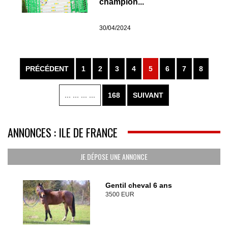
champion...
30/04/2024
PRÉCÉDENT
1
2
3
4
5
6
7
8
... ... ... ...
168
SUIVANT
ANNONCES : ILE DE FRANCE
JE DÉPOSE UNE ANNONCE
Gentil cheval 6 ans
3500 EUR