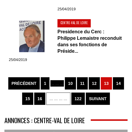
25/04/2019
CENTRE-VAL DE LOIRE
Presidence du Cerc :
Philippe Lemaistre reconduit
dans ses fonctions de
Préside...
25/04/2019
PRÉCÉDENT
1
... ... ...
10
11
12
13
14
15
16
... ... ... ...
122
SUIVANT
ANNONCES : CENTRE-VAL DE LOIRE