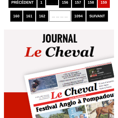
PRÉCÉDENT
1
... ... ...
156
157
158
159
160
161
162
... ... ... ...
1094
SUIVANT