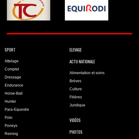
SPORT
ELEVAGE
ACTU NATIONALE
Attelage
Complet
Alimentation et soins
Dressage
Brèves
Endurance
Culture
Horse-Ball
Filières
Hunter
Juridique
Para-Equestre
Polo
VIDÉOS
Poneys
PHOTOS
Reining