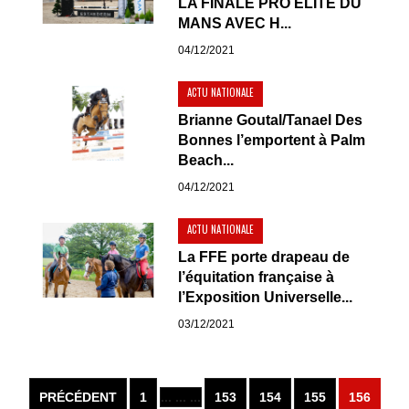
LA FINALE PRO ÉLITE DU
MANS AVEC H...
04/12/2021
ACTU NATIONALE
Brianne Goutal/Tanael Des
Bonnes l’emportent à Palm
Beach...
04/12/2021
ACTU NATIONALE
La FFE porte drapeau de
l’équitation française à
l’Exposition Universelle...
03/12/2021
PRÉCÉDENT
1
... ... ...
153
154
155
156