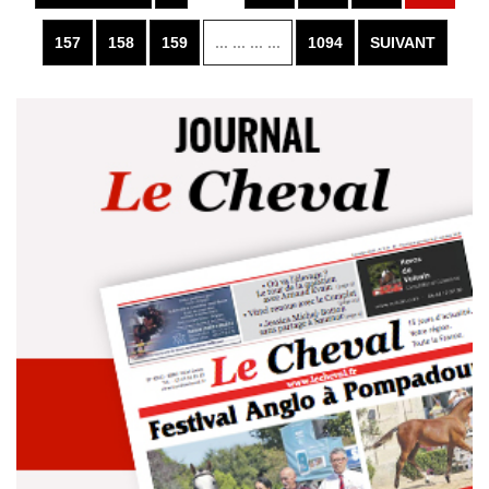
157
158
159
... ... ... ...
1094
SUIVANT