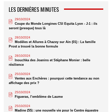
LES DERNIÈRES MINUTES
29/10/2024
Coupe du Monde Longines CSI Equita Lyon - J-1 : ils
seront (presque) tous là
28/10/2024
Modèles et Allures à Chazey sur Ain (01) : La famille
Prost a trouvé la bonne formule
28/10/2024
Inouchka des Joanins et Stéphane Monier : belle
résilience
25/10/2024
Ventes aux Enchères : pourquoi cette tendance au non
affichage des prix ?
25/10/2024
Figueras, l’emblème de Laume
25/10/2024
Madine (55) : une nouvelle vie pour le Centre équestre