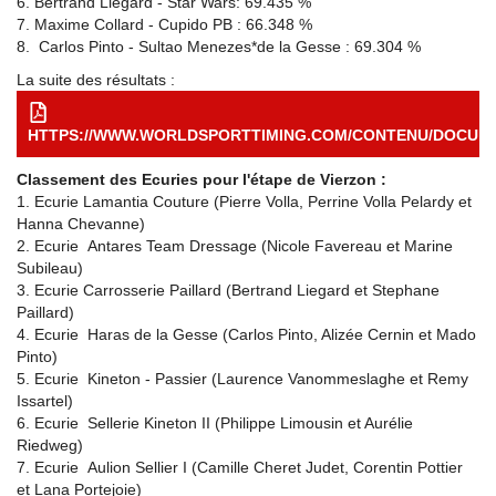
6. Bertrand Liegard - Star Wars: 69.435 %
7. Maxime Collard - Cupido PB : 66.348 %
8. Carlos Pinto - Sultao Menezes*de la Gesse : 69.304 %
La suite des résultats :
HTTPS://WWW.WORLDSPORTTIMING.COM/CONTENU/DOCUMEN
Classement des Ecuries pour l'étape de Vierzon :
1. Ecurie Lamantia Couture (Pierre Volla, Perrine Volla Pelardy et
Hanna Chevanne)
2. Ecurie Antares Team Dressage (Nicole Favereau et Marine
Subileau)
3. Ecurie Carrosserie Paillard (Bertrand Liegard et Stephane
Paillard)
4. Ecurie Haras de la Gesse (Carlos Pinto, Alizée Cernin et Mado
Pinto)
5. Ecurie Kineton - Passier (Laurence Vanommeslaghe et Remy
Issartel)
6. Ecurie Sellerie Kineton II (Philippe Limousin et Aurélie
Riedweg)
7. Ecurie Aulion Sellier I (Camille Cheret Judet, Corentin Pottier
et Lana Portejoie)