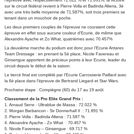
sur le circuit fédéral revient à Pierre Volla et Badinda Altena, 3è
avec une très belle moyenne de 71,587%, soit trois premiers se
tenant dans un mouchoir de poche.
Les deux premiers couples de l'épreuve ne couraient cette
épreuve en effet sous aucune couleur d'Ecurie, de même que
Alexandre Ayache et Zo What, quatrièmes avec 70.457%
La deuxième marche du podium est donc pour l'Ecurie Antares
Team Dressage : en prenant la 5è place, Nicole Favereau et
Ginsengue apportent de précieux points à leur Ecurie, leader du
circuit depuis le début de la saison.
Le tiercé final est complété par l'Ecurie Carrosserie Paillard avec
la 6è place dans l'épreuve de Bertrand Liegard et Star Wars.
Prochaine étape : Compiègne (60) du 17 au 19 août
Classement de la Pro Elite Grand Prix :
1. Arnaud Serre - Ultrablue de Massa : 72.022 %
2. Morgan Barbancon - Sir Donnerhall II : 71.891 %
3. Pierre Volla - Badinda Altena : 71.587 %
4. Alexandre Ayache - Zo What : 70.457 %
5. Nicole Favereau – Ginsengue : 69.717 %