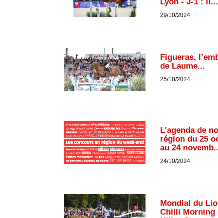
Lyon - J-1 : il...
29/10/2024
Figueras, l’em
de Laume...
25/10/2024
L'agenda de n
région du 25 o
au 24 novemb..
24/10/2024
Mondial du Lio
Chilli Morning 