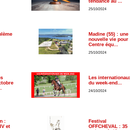
tendance au ...
25/10/2024
blème
Madine (55) : une
nouvelle vie pour 
Centre équ...
25/10/2024
os
Les internationau
ctobre
du week-end...
.
24/10/2024
n :
Festival
IV et
OFFCHEVAL : 35