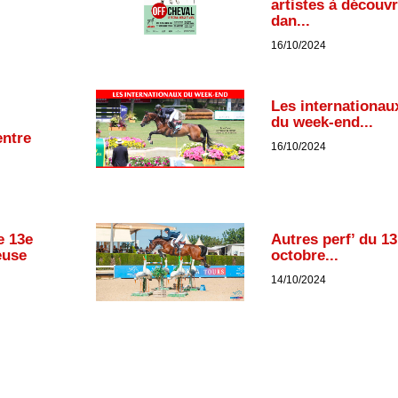
artistes à découvr
dan...
16/10/2024
Les internationau
du week-end...
entre
16/10/2024
e 13e
Autres perf’ du 13
euse
octobre...
14/10/2024