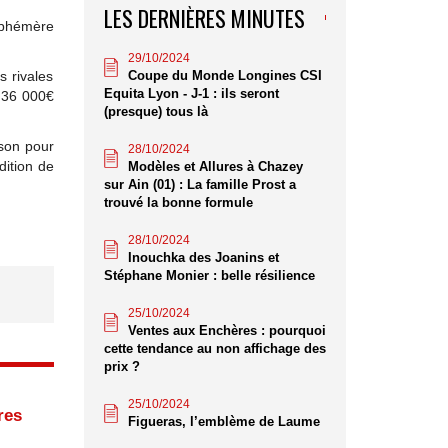
LES DERNIÈRES MINUTES
phémère
29/10/2024
Coupe du Monde Longines CSI
s rivales
Equita Lyon - J-1 : ils seront
́ 36 000€
(presque) tous là
ison pour
28/10/2024
dition de
Modèles et Allures à Chazey
sur Ain (01) : La famille Prost a
trouvé la bonne formule
28/10/2024
Inouchka des Joanins et
Stéphane Monier : belle résilience
25/10/2024
Ventes aux Enchères : pourquoi
cette tendance au non affichage des
prix ?
25/10/2024
res
Figueras, l’emblème de Laume