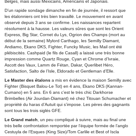
Belges, mais aussi Mexicains, Américains et Japonais.
D’un rapide sondage dimanche en fin de journée, il ressort que
les étalonniers ont très bien travaillé. Le mouvement en avant
observé depuis 3 ans se confirme. Les naissances repartent
résolument à la hausse. Les valeurs sûres que sont les Orient
Express, Big Star, Cornet du Lys, Ogrion des Champs (mort au
début de la semaine) Mylord Carthago, les Semilly Diamant,
Andiamo, Ekano DKS, Fighter, Funcky Music, les Mail ont été
plébiscités. Cashpaid (le fils de Casall) a laissé une très bonne
impression comme Quartz Rouge, Cyan et Chrome d’Ivraie,
Ascott des Vaux, Lamm de Fétan, Dakar, Querlibet Héro,
Satisfaction, Salto de l’Isle, Eldorado et Gentleman d’Elle.
Le Master des étalons
a mis en évidence la maison Semilly avec
Fighter (Bisquet Balou-Le Tot) en 4 ans, Ekano DKS (Kannan-
Cumano) en 5 ans. En 6 ans c’est le très chic Darkhorse
Brimbelles (Air Jourdan-Diamant) né chez Titouan Schumacher et
propriété du haras d’Autuit qui s’impose. Les pères des gagnants
sont tous les trois siglés GFE.
Le Grand match
, un peu compliqué à suivre, mais au final une
très belle confrontation remportée par l’équipe formée de l’anglo
Cestuyla de l’Esques (King Size)/Tom Carlile et Best of Iscla