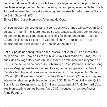
de l’internationale Giralda qui a fait souche à la jumenterie. De plus Ténor
des Merveilles porte doublement ce sang car son père, le jeune Nathan de la
Tour est lui aussi issu de cette même lignée maternelle, celle d’André Mage
de Saint Sécondin (86).
Tinka’S Boy réussit bien avec l’élevage de Céran
Un seul poulain concourut dans la série des AAC grande taille. Avec un 9.40
au saut en liberté (meilleure note de ce test, toutes catégories confondues) et
de bonnes notes aux autres ateliers, c’est très logiquement que Tiptop de
Céran (Tinka’s Boy x Exocet de Céran) né chez F. Bouchard (32) est
sélectionné pour les finales avec une moyenne de 7.94.
Enfin, 4 poulains sont qualifiés chez les AAC petite taille. Les allures et le
coup de saut de Tiboy de Céran (Tinka’S Boy x Nouredine du Lirac) issu lui
aussi de l’élevage Bouchard (32) le classent en tête avec une moyenne de
8.06, la meilleure de ce concours. Toblerone du Cap (Yarland Summer Song
x Plouk Vergoignan), beau bai brun très signé par son père et né chez A.
Capdeville (19) prend la seconde place avec 7.43. Le régulier Top Secret
d’Ossau (For Pleasure x Dairin), né chez P de Robillard (78) et aux origines
internationales complète le podium avec 7.30. Enfin, Tiquick d’Ivraie (Quick
Star x Rif du Crocq), né chez S. Chalier et appartenant à A-M. Bernard s’est
très bien exprimé sur les barres. Avec 6.89, il concourra lors des finales.
Anne Fougère