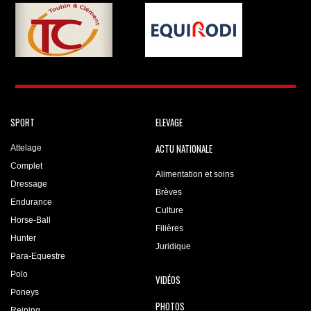
SPORT
ELEVAGE
ACTU NATIONALE
Attelage
Complet
Alimentation et soins
Dressage
Brèves
Endurance
Culture
Horse-Ball
Filières
Hunter
Juridique
Para-Equestre
Polo
VIDÉOS
Poneys
PHOTOS
Reining