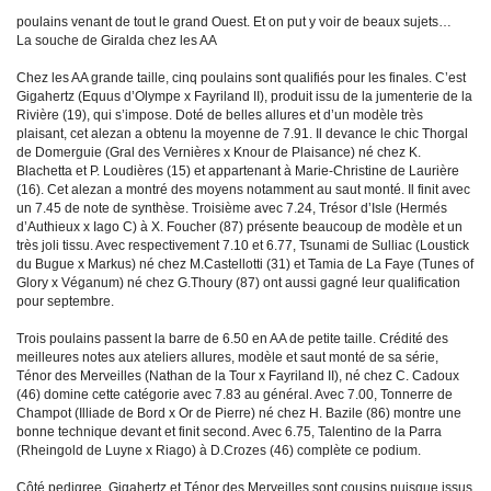
poulains venant de tout le grand Ouest. Et on put y voir de beaux sujets…
La souche de Giralda chez les AA
Chez les AA grande taille, cinq poulains sont qualifiés pour les finales. C’est
Gigahertz (Equus d’Olympe x Fayriland II), produit issu de la jumenterie de la
Rivière (19), qui s’impose. Doté de belles allures et d’un modèle très
plaisant, cet alezan a obtenu la moyenne de 7.91. Il devance le chic Thorgal
de Domerguie (Gral des Vernières x Knour de Plaisance) né chez K.
Blachetta et P. Loudières (15) et appartenant à Marie-Christine de Laurière
(16). Cet alezan a montré des moyens notamment au saut monté. Il finit avec
un 7.45 de note de synthèse. Troisième avec 7.24, Trésor d’Isle (Hermés
d’Authieux x Iago C) à X. Foucher (87) présente beaucoup de modèle et un
très joli tissu. Avec respectivement 7.10 et 6.77, Tsunami de Sulliac (Loustick
du Bugue x Markus) né chez M.Castellotti (31) et Tamia de La Faye (Tunes of
Glory x Véganum) né chez G.Thoury (87) ont aussi gagné leur qualification
pour septembre.
Trois poulains passent la barre de 6.50 en AA de petite taille. Crédité des
meilleures notes aux ateliers allures, modèle et saut monté de sa série,
Ténor des Merveilles (Nathan de la Tour x Fayriland II), né chez C. Cadoux
(46) domine cette catégorie avec 7.83 au général. Avec 7.00, Tonnerre de
Champot (Illiade de Bord x Or de Pierre) né chez H. Bazile (86) montre une
bonne technique devant et finit second. Avec 6.75, Talentino de la Parra
(Rheingold de Luyne x Riago) à D.Crozes (46) complète ce podium.
Côté pedigree, Gigahertz et Ténor des Merveilles sont cousins puisque issus