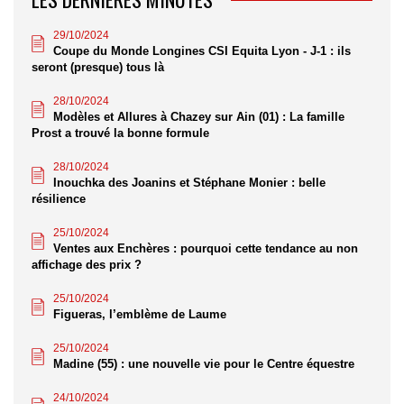
29/10/2024
Coupe du Monde Longines CSI Equita Lyon - J-1 : ils
seront (presque) tous là
28/10/2024
Modèles et Allures à Chazey sur Ain (01) : La famille
Prost a trouvé la bonne formule
28/10/2024
Inouchka des Joanins et Stéphane Monier : belle
résilience
25/10/2024
Ventes aux Enchères : pourquoi cette tendance au non
affichage des prix ?
25/10/2024
Figueras, l’emblème de Laume
25/10/2024
Madine (55) : une nouvelle vie pour le Centre équestre
24/10/2024