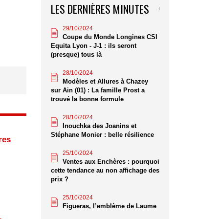
LES DERNIÈRES MINUTES
29/10/2024
Coupe du Monde Longines CSI
Equita Lyon - J-1 : ils seront
(presque) tous là
28/10/2024
Modèles et Allures à Chazey
sur Ain (01) : La famille Prost a
trouvé la bonne formule
28/10/2024
Inouchka des Joanins et
Stéphane Monier : belle résilience
res
25/10/2024
Ventes aux Enchères : pourquoi
cette tendance au non affichage des
prix ?
25/10/2024
Figueras, l’emblème de Laume