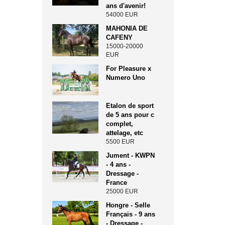
ans d'avenir!
54000 EUR
MAHONIA DE
CAFENY
15000-20000
EUR
For Pleasure x
Numero Uno
Etalon de sport
de 5 ans pour c
complet,
attelage, etc
5500 EUR
Jument - KWPN
- 4 ans -
Dressage -
France
25000 EUR
Hongre - Selle
Français - 9 ans
- Dressage -