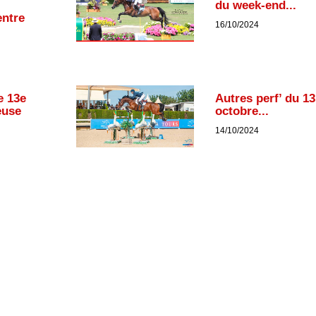
du week-end...
entre
16/10/2024
e 13e
Autres perf’ du 13
euse
octobre...
14/10/2024