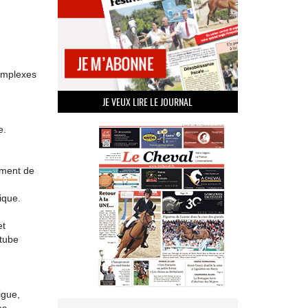
complexes
JE VEUX LIRE LE JOURNAL
e.
ement de
ique.
et
 tube
igue,