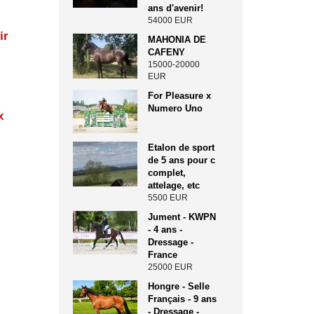
ans d'avenir!
54000 EUR
ir
MAHONIA DE
CAFENY
15000-20000
EUR
For Pleasure x
Numero Uno
x
Etalon de sport
de 5 ans pour c
complet,
attelage, etc
5500 EUR
Jument - KWPN
- 4 ans -
Dressage -
France
25000 EUR
Hongre - Selle
Français - 9 ans
- Dressage -