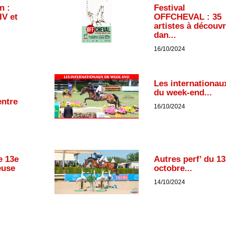
n :
Festival
IV et
OFFCHEVAL : 35
artistes à découvr
dan...
16/10/2024
Les internationau
du week-end...
entre
16/10/2024
e 13e
Autres perf’ du 13
euse
octobre...
14/10/2024