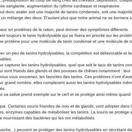
x, prédisposition au coup de sang chez les chevaux, dépression, coliqu
rhée sanglante, augmentation du rythme cardiaque et respiratoire.
eut donc avaler soit une majorité de tanins condensés, soit une majorit
era un mélange des deux. D'autant plus que notre animal ne se bornera 
neur en protéines de la ration, peut donner des symptômes différents.
st toujours le tanin hydrolysable qui se fixera en priorité sur les protéi
une protéine pour une molécule de tanin condensé et une molécule de t
c un peu de tanins hydrolysables, la compétition est défavorable et le
sables.
ur capturer les tanins hydrolysables, quel que soit le taux de tanins co
 qui sont friands des glands et des pousses de chênes notamment : leur 
vous vous souvenez, les favorites des tanins. Ces protéines n'ont d'aut
r grand nombre, elles complexent aussi les tanins hydrolysables même
és.
s sa salive prend exemple sur le cerf et se protège ainsi même quand i
ue. Certaines souris friandes de noix et de glands, vont adopter dans 
es, enzymes capables de métaboliser les tanins. La souris se protège a
e nourrissant des bactéries qui les ont métabolisés.
ache...) peuvent se protéger des tanins hydrolysables en sécrétant da