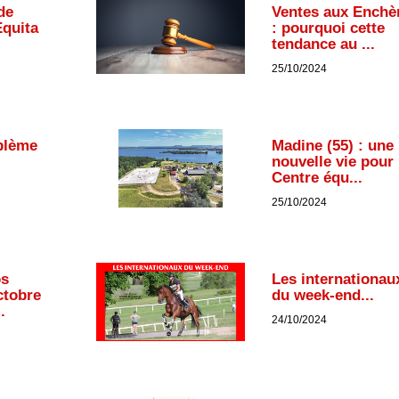
de
Ventes aux Enchè
Equita
: pourquoi cette
tendance au ...
25/10/2024
blème
Madine (55) : une
nouvelle vie pour 
Centre équ...
25/10/2024
os
Les internationau
ctobre
du week-end...
.
24/10/2024