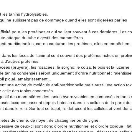
 les tanins hydrolysables.
 qui ne subissent pas de dommage quand elles sont digérées par les
inité pour les protéines et qui se lient souvent à ces dernières. Les 
toute attaque du tube digestif des mammifères.
ti-nutritionnelles, car en capturant les protéines, elles en empêchent
, dans les fèces de l'animal sont souvent des protéines riches en prolin
 à d'autres protéines.
ées (bruyère), les rosacées, le sorgho, le colza, le pois et la luzerne.
tanins condensés seront uniquement d'ordre nutritionnel : ralentiss
poil piqué, amaigrissement...
nt une action de molécule anti-nutritionnelle mais aussi une action tox
ue celle des tanins condensés.
digestif des mammifères des tanins hydrolysables en composés irritants 
sés toxiques passent depuis l'intestin dans les cellules de la paroi du
nt dans le rein. Sur tout ce trajet, ils détruisent les cellules et vont donc
riétés de chêne, de noyer, de châtaignier ou de vigne.
ive de ceux-ci sont donc d'ordre nutritionnel et d'ordre toxique : fat