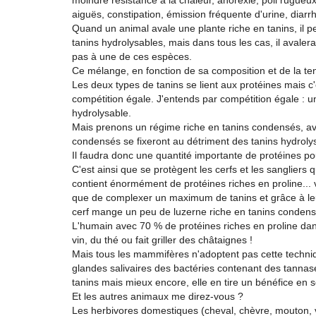
moindre résistance à la chaleur, anorexie, poil rugueu
aiguës, constipation, émission fréquente d'urine, diar
Quand un animal avale une plante riche en tanins, il p
tanins hydrolysables, mais dans tous les cas, il aval
pas à une de ces espèces.
Ce mélange, en fonction de sa composition et de la te
Les deux types de tanins se lient aux protéines mais c'e
compétition égale. J'entends par compétition égale : 
hydrolysable.
Mais prenons un régime riche en tanins condensés, ave
condensés se fixeront au détriment des tanins hydroly
Il faudra donc une quantité importante de protéines po
C'est ainsi que se protègent les cerfs et les sangliers
contient énormément de protéines riches en proline... 
que de complexer un maximum de tanins et grâce à leu
cerf mange un peu de luzerne riche en tanins condens
L'humain avec 70 % de protéines riches en proline dan
vin, du thé ou fait griller des châtaignes !
Mais tous les mammifères n'adoptent pas cette techniq
glandes salivaires des bactéries contenant des tannas
tanins mais mieux encore, elle en tire un bénéfice en s
Et les autres animaux me direz-vous ?
Les herbivores domestiques (cheval, chèvre, mouton, v