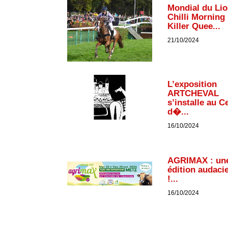
Mondial du Lio
Chilli Morning 
Killer Quee...
21/10/2024
L’exposition
ARTCHEVAL
s’installe au C
d�...
16/10/2024
AGRIMAX : un
édition audaci
!...
16/10/2024