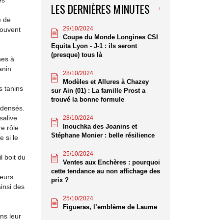
es
LES DERNIÈRES MINUTES
é de
29/10/2024
souvent
Coupe du Monde Longines CSI
Equita Lyon - J-1 : ils seront
(presque) tous là
nes à
anin
28/10/2024
Modèles et Allures à Chazey
s tanins
sur Ain (01) : La famille Prost a
trouvé la bonne formule
ndensés.
salive
28/10/2024
Inouchka des Joanins et
re rôle
Stéphane Monier : belle résilience
 si le
25/10/2024
l boit du
Ventes aux Enchères : pourquoi
cette tendance au non affichage des
leurs
prix ?
insi des
25/10/2024
Figueras, l’emblème de Laume
ns leur