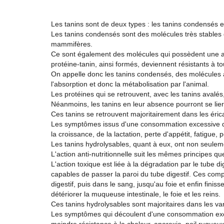
Les tanins sont de deux types : les tanins condensés et
Les tanins condensés sont des molécules très stables
mammifères.
Ce sont également des molécules qui possèdent une aff
protéine-tanin, ainsi formés, deviennent résistants à 
On appelle donc les tanins condensés, des molécules an
l'absorption et donc la métabolisation par l'animal.
Les protéines qui se retrouvent, avec les tanins avalés
Néanmoins, les tanins en leur absence pourront se lier
Ces tanins se retrouvent majoritairement dans les éricac
Les symptômes issus d'une consommation excessive de 
la croissance, de la lactation, perte d'appétit, fatigue, 
Les tanins hydrolysables, quant à eux, ont non seuleme
L'action anti-nutritionnelle suit les mêmes principes q
L'action toxique est liée à la dégradation par le tube 
capables de passer la paroi du tube digestif. Ces compo
digestif, puis dans le sang, jusqu'au foie et enfin finisse
détériorer la muqueuse intestinale, le foie et les reins.
Ces tanins hydrolysables sont majoritaires dans les va
Les symptômes qui découlent d'une consommation excess