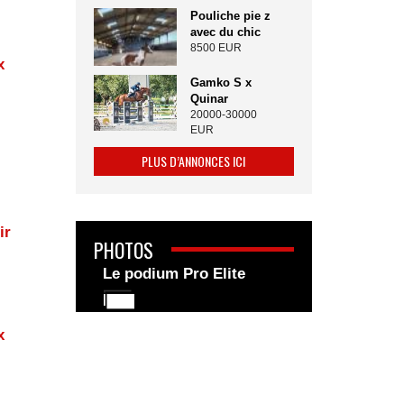
Pouliche pie z
avec du chic
8500 EUR
x
Gamko S x
Quinar
20000-30000
EUR
PLUS D’ANNONCES ICI
ir
PHOTOS
Le podium Pro Elite
x