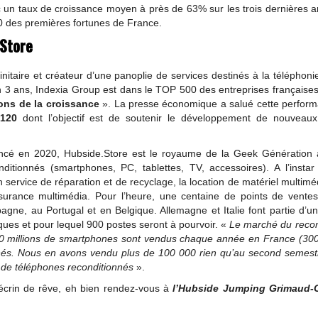
vec un taux de croissance moyen à près de 63% sur les trois dernières 
50 des premières fortunes de France.
.Store
nitaire et créateur d’une panoplie de services destinés à la téléphoni
3 ans, Indexia Group est dans le TOP 500 des entreprises françaises
ns de la croissance
». La presse économique a salué cette perform
/120
dont l’objectif est de soutenir le développement de nouveaux
cé en 2020, Hubside.Store est le royaume de la Geek Génération 
ditionnés (smartphones, PC, tablettes, TV, accessoires). A l’instar
service de réparation et de recyclage, la location de matériel multimé
’assurance multimédia. Pour l’heure, une centaine de points de vente
gne, au Portugal et en Belgique. Allemagne et Italie font partie d’u
ues et pour lequel 900 postes seront à pourvoir. «
Le marché du recon
0 millions de smartphones sont vendus chaque année en France (300 
nnés. Nous en avons vendu plus de 100 000 rien qu’au second semest
n de téléphones reconditionnés
».
écrin de rêve, eh bien rendez-vous à
l’Hubside Jumping Grimaud
-