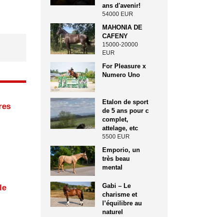
ans d'avenir!
54000 EUR
MAHONIA DE
CAFENY
15000-20000
EUR
For Pleasure x
Numero Uno
Etalon de sport
res
de 5 ans pour c
complet,
attelage, etc
5500 EUR
Emporio, un
très beau
mental
Gabi – Le
le
charisme et
l’équilibre au
naturel