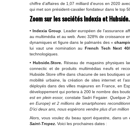
chiffre d’affaires de 1,07 milliard d’euros en 2020 a
qui met son président-cavalier fondateur dans le top 
Zoom sur les sociétés Indexia et Hubside
•
Indexia Group
. Leader européen de l’assurance affi
au multimédia et au web. Avec 328% de croissance en 
dynamiques et figure dans le palmarès des «
champio
lui vaut une nomination au
French Tech Next 40
technologiques.
•
Hubside.Store.
Réseau de magasins physiques lan
connectic et de produits multimédias neufs et recon
Hubside.Store offre dans chacune de ses boutiques un 
mobilité urbaine, la création de sites internet et l
déployés dans des villes majeures en France, en Espa
développement qui portera à 200 le nombre des boutiq
est en plein essor,
constate Sadri Fegaier
. Quelque 2
en Europe) et 2 millions de smartphones reconditio
D’ici deux ans, nous espérons vendre plus d’un millio
Alors, vous voulez du beau sport équestre, dans un 
Saint-Tropez.
Voici les prochaines dates :