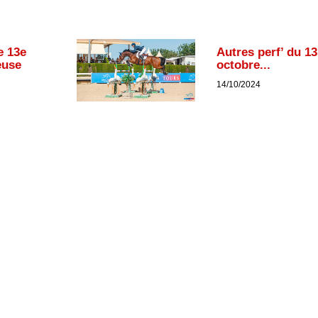
e 13e
Autres perf’ du 13
euse
octobre...
14/10/2024