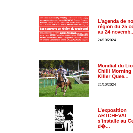
L'agenda de n
région du 25 o
au 24 novemb..
24/10/2024
Mondial du Lio
Chilli Morning 
Killer Quee...
21/10/2024
L’exposition
ARTCHEVAL
s’installe au C
d�...