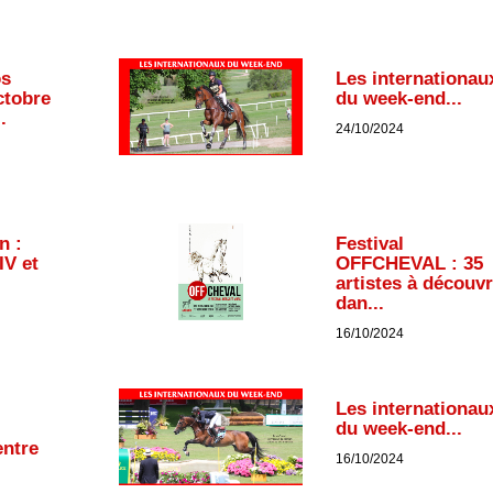
os
Les internationau
ctobre
du week-end...
.
24/10/2024
n :
Festival
IV et
OFFCHEVAL : 35
artistes à découvr
dan...
16/10/2024
Les internationau
du week-end...
entre
16/10/2024