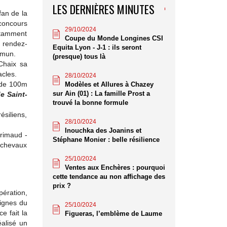
LES DERNIÈRES MINUTES
fan de la
 concours
29/10/2024
notamment
Coupe du Monde Longines CSI
n rendez-
Equita Lyon - J-1 : ils seront
mmun.
(presque) tous là
Chaix sa
acles.
28/10/2024
k de 100m
Modèles et Allures à Chazey
sur Ain (01) : La famille Prost a
e Saint-
trouvé la bonne formule
ésiliens,
28/10/2024
Inouchka des Joanins et
rimaud -
Stéphane Monier : belle résilience
, chevaux
25/10/2024
Ventes aux Enchères : pourquoi
cette tendance au non affichage des
prix ?
ération,
eignes du
25/10/2024
e fait la
Figueras, l’emblème de Laume
éalisé un