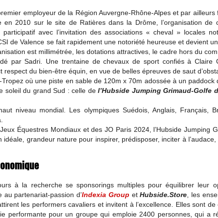
premier employeur de la Région Auvergne-Rhône-Alpes et par ailleurs 
re en 2010 sur le site de Ratières dans la Drôme, l’organisation de
 participatif avec l’invitation des associations « cheval » locales 
I de Valence se fait rapidement une notoriété heureuse et devient u
isation est millimétrée, les dotations attractives, le cadre hors du co
ndé par Sadri. Une trentaine de chevaux de sport confiés à Claire 
 respect du bien-être équin, en vue de belles épreuves de saut d’obst
aint-Tropez où une piste en sable de 120m x 70m adossée à un paddoc
le soleil du grand Sud : celle de
l’Hubside
Jumping Grimaud-Golfe d
 haut niveau mondial. Les olympiques Suédois, Anglais, Français, Br
.
 Jeux Équestres Mondiaux et des JO Paris 2024, l’Hubside Jumping G
 idéale, grandeur nature pour inspirer, prédisposer, inciter à l’audace
conomique
rs à la recherche se sponsorings multiples pour équilibrer leur op
e au partenariat-passion d’
Indexia
Group
et
Hubside.Store
, les ens
irent les performers cavaliers et invitent à l’excellence. Elles sont de c
onomie performante pour un groupe qui emploie 2400 personnes, qui a r