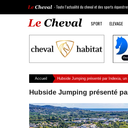
- Toute l’actualité du cheval et des sports équestre
SPORT
ELEVAGE
Accueil
Hubside Jumping présenté par Indexia, un
Hubside Jumping présenté par