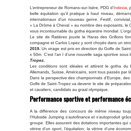
L’entrepreneur de Romans-sur-Isère, PDG d’
Indexia
, 
belle équitation qu’il pratique à haut niveau, démar
internationaux d’un nouveau genre. Festif, convivial,
« La Drôme à Cheval » au nombre des exposants, le CS
vous incontournable du gotha équestre mondial. L’organ
Le site de Ratières jouxte le Haras des Grillons fo
compagne et Carlos Lopez y sont choyés dans un strict
2019.
Un virage est pris en direction du Golfe de S
x 50m. C’est l’an I d’une nouvelle saga sportive sous 
Tropez.
Les conditions sont idéales et attirent le gotha du
Allemands, Suisse, Américains, sont tous passés par là
Dans la perspective des championnats d’Europe, des
Golfe de Saint-Tropez va devenir le site de préparation
et cavaliers, candidats au graal olympique.
Performance sportive et performance é
A la différence des concours de même niveau toujou
l’Hubside Jumping s’autofinance et s’autoproduit grâc
groupe. Elles assurent des dotations importantes qui att
vitrine d’un sport, l’équitation, la vitrine d’une éc