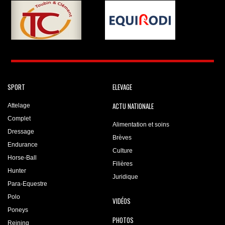
SPORT
ELEVAGE
ACTU NATIONALE
Attelage
Complet
Alimentation et soins
Dressage
Brèves
Endurance
Culture
Horse-Ball
Filières
Hunter
Juridique
Para-Equestre
Polo
VIDÉOS
Poneys
PHOTOS
Reining