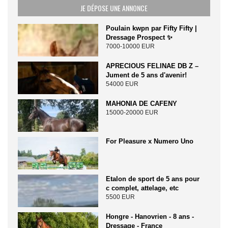
JE DÉPOSE UNE ANNONCE
Poulain kwpn par Fifty Fifty |
Dressage Prospect ✨️
7000-10000 EUR
APRECIOUS FELINAE DB Z –
Jument de 5 ans d'avenir!
54000 EUR
MAHONIA DE CAFENY
15000-20000 EUR
For Pleasure x Numero Uno
Etalon de sport de 5 ans pour
c complet, attelage, etc
5500 EUR
Hongre - Hanovrien - 8 ans -
Dressage - France