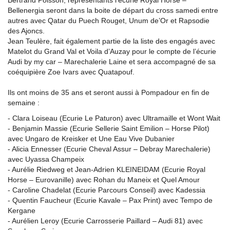
Bellenergia seront dans la boite de départ du cross samedi entre
autres avec Qatar du Puech Rouget, Unum de’Or et Rapsodie
des Ajoncs.
Jean Teulère, fait également partie de la liste des engagés avec
Matelot du Grand Val et Voila d’Auzay pour le compte de l’écurie
Audi by my car – Marechalerie Laine et sera accompagné de sa
coéquipière Zoe Ivars avec Quatapouf.
Ils ont moins de 35 ans et seront aussi à Pompadour en fin de
semaine :
- Clara Loiseau (Ecurie Le Paturon) avec Ultramaille et Wont Wait
- Benjamin Massie (Ecurie Sellerie Saint Emilion – Horse Pilot)
avec Ungaro de Kreisker et Une Eau Vive Dubanier
- Alicia Ennesser (Ecurie Cheval Assur – Debray Marechalerie)
avec Uyassa Champeix
- Aurélie Riedweg et Jean-Adrien KLEINEIDAM (Ecurie Royal
Horse – Eurovanille) avec Rohan du Maneix et Quel Amour
- Caroline Chadelat (Ecurie Parcours Conseil) avec Kadessia
- Quentin Faucheur (Ecurie Kavale – Pax Print) avec Tempo de
Kergane
- Aurélien Leroy (Ecurie Carrosserie Paillard – Audi 81) avec