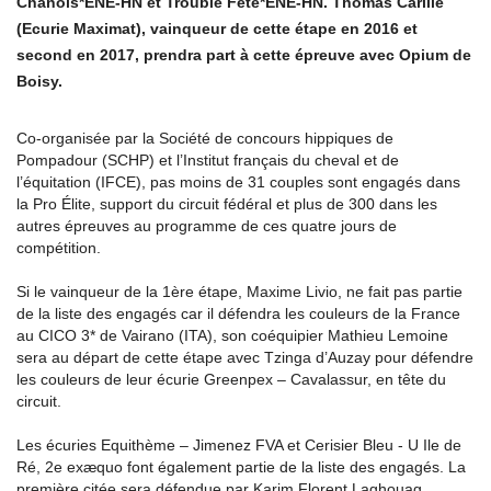
Chanois*ENE-HN et Trouble Fête*ENE-HN. Thomas Carlile
(Ecurie Maximat), vainqueur de cette étape en 2016 et
second en 2017, prendra part à cette épreuve avec Opium de
Boisy.
Co-organisée par la Société de concours hippiques de
Pompadour (SCHP) et l’Institut français du cheval et de
l’équitation (IFCE), pas moins de 31 couples sont engagés dans
la Pro Élite, support du circuit fédéral et plus de 300 dans les
autres épreuves au programme de ces quatre jours de
compétition.
Si le vainqueur de la 1ère étape, Maxime Livio, ne fait pas partie
de la liste des engagés car il défendra les couleurs de la France
au CICO 3* de Vairano (ITA), son coéquipier Mathieu Lemoine
sera au départ de cette étape avec Tzinga d’Auzay pour défendre
les couleurs de leur écurie Greenpex – Cavalassur, en tête du
circuit.
Les écuries Equithème – Jimenez FVA et Cerisier Bleu - U Ile de
Ré, 2e exæquo font également partie de la liste des engagés. La
première citée sera défendue par Karim Florent Laghouag,