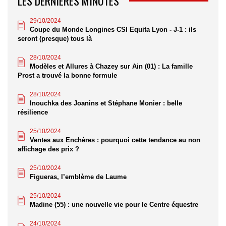
LES DERNIÈRES MINUTES
29/10/2024
Coupe du Monde Longines CSI Equita Lyon - J-1 : ils
seront (presque) tous là
28/10/2024
Modèles et Allures à Chazey sur Ain (01) : La famille
Prost a trouvé la bonne formule
28/10/2024
Inouchka des Joanins et Stéphane Monier : belle
résilience
25/10/2024
Ventes aux Enchères : pourquoi cette tendance au non
affichage des prix ?
25/10/2024
Figueras, l’emblème de Laume
25/10/2024
Madine (55) : une nouvelle vie pour le Centre équestre
24/10/2024