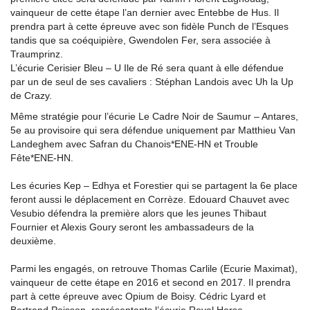
vainqueur de cette étape l’an dernier avec Entebbe de Hus. Il
prendra part à cette épreuve avec son fidèle Punch de l’Esques
tandis que sa coéquipière, Gwendolen Fer, sera associée à
Traumprinz.
L’écurie Cerisier Bleu – U Ile de Ré sera quant à elle défendue
par un de seul de ses cavaliers : Stéphan Landois avec Uh la Up
de Crazy.
Même stratégie pour l’écurie Le Cadre Noir de Saumur – Antares,
5e au provisoire qui sera défendue uniquement par Matthieu Van
Landeghem avec Safran du Chanois*ENE-HN et Trouble
Fête*ENE-HN.
Les écuries Kep – Edhya et Forestier qui se partagent la 6e place
feront aussi le déplacement en Corrèze. Edouard Chauvet avec
Vesubio défendra la première alors que les jeunes Thibaut
Fournier et Alexis Goury seront les ambassadeurs de la
deuxième.
Parmi les engagés, on retrouve Thomas Carlile (Ecurie Maximat),
vainqueur de cette étape en 2016 et second en 2017. Il prendra
part à cette épreuve avec Opium de Boisy. Cédric Lyard et
Bertrand Poisson, représentants l’écurie Royal Horse –