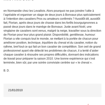
en Normandie chez les Levallois. Alors pourquoi ne pas joindre l’utile à
l’agréable et organiser un stage de deux jours à Bonvaux plus spécialement
à l’intention des cavaliers Pros ou amateurs confirmés ? Aussitôt dit, aussitôt
fait, Florian, après deux jours de chasse dans les forêts bourguignonnes a
passé deux jours dans le manège de Bonvaux. Juste avant Noël, une
vingtaine de cavaliers sont venus, malgré la neige, travailler sous la direction
de Florian pour leur plus grand plaisir. Disponibilité, gentillesse, humour:
Florian a vite conquis tout le monde, se mettant à la portée de chacun pour
améliorer position, technique, équilibre du cheval et du cavalier, notion du
rythme, bref tout ce qui fait un bon cavalier de compétition. Son oeil de grand
professionnel ayant vite détecté les problèmes de chacun, il a tenté d’aider
chaque cavalier à résoudre ses propres difficultés, donnant des indications
de travail pour préparer la saison 2010. Une bonne expérience qui s’est
terminée, bien sûr, par une soirée conviviale centrée sur « le cheval ».
B. D.
21/01/2010