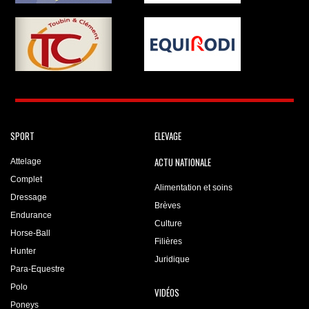
SPORT
ELEVAGE
ACTU NATIONALE
Attelage
Complet
Alimentation et soins
Dressage
Brèves
Endurance
Culture
Horse-Ball
Filières
Hunter
Juridique
Para-Equestre
Polo
VIDÉOS
Poneys