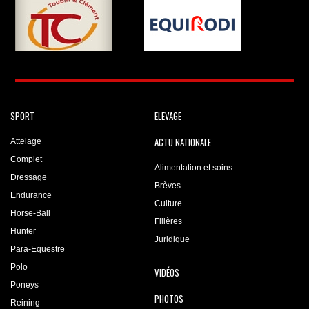
SPORT
ELEVAGE
ACTU NATIONALE
Attelage
Complet
Alimentation et soins
Dressage
Brèves
Endurance
Culture
Horse-Ball
Filières
Hunter
Juridique
Para-Equestre
Polo
VIDÉOS
Poneys
PHOTOS
Reining