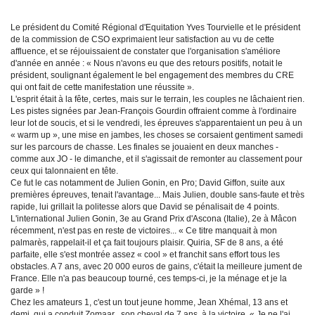
Le président du Comité Régional d'Equitation Yves Tourvielle et le président
de la commission de CSO exprimaient leur satisfaction au vu de cette
affluence, et se réjouissaient de constater que l'organisation s'améliore
d'année en année : « Nous n'avons eu que des retours positifs, notait le
président, soulignant également le bel engagement des membres du CRE
qui ont fait de cette manifestation une réussite ».
L'esprit était à la fête, certes, mais sur le terrain, les couples ne lâchaient rien.
Les pistes signées par Jean-François Gourdin offraient comme à l'ordinaire
leur lot de soucis, et si le vendredi, les épreuves s'apparentaient un peu à un
« warm up », une mise en jambes, les choses se corsaient gentiment samedi
sur les parcours de chasse. Les finales se jouaient en deux manches -
comme aux JO - le dimanche, et il s'agissait de remonter au classement pour
ceux qui talonnaient en tête.
Ce fut le cas notamment de Julien Gonin, en Pro; David Giffon, suite aux
premières épreuves, tenait l'avantage... Mais Julien, double sans-faute et très
rapide, lui grillait la politesse alors que David se pénalisait de 4 points.
L'international Julien Gonin, 3e au Grand Prix d'Ascona (Italie), 2e à Mâcon
récemment, n'est pas en reste de victoires... « Ce titre manquait à mon
palmarès, rappelait-il et ça fait toujours plaisir. Quiria, SF de 8 ans, a été
parfaite, elle s'est montrée assez « cool » et franchit sans effort tous les
obstacles. A 7 ans, avec 20 000 euros de gains, c'était la meilleure jument de
France. Elle n'a pas beaucoup tourné, ces temps-ci, je la ménage et je la
garde » !
Chez les amateurs 1, c'est un tout jeune homme, Jean Xhémal, 13 ans et
demi, qui a conduit Zomaar , son cheval de 7 ans, à la victoire. « Je ne l'ai