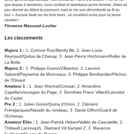
que depuis 3 semaines, nous confiait ce talentueux jeune homme; j'étais un
peu stressé au début du parcours, mais je me suis décontracté au fil du
tour ». Aucune faute sur les trois tours : un excellent score pour ce jeune
cavalier !
Florence Massard-Loslier
Les classements
Majors 1 :
1. Corinne Ruiz/Bently Bb; 2. Jean-Louis
Reynaud/Quitus de Chanay; 3. Jean-Pierre Hochmann/Roller de
La Botte.
Majors 2 :
1. Philippe Guerin/Zilbantos; 2. Laurent
Salzard/Paysanne de Monceaux; 3. Philippe Bombardier/Pitchou
de l'Etivant.
Amateur 1 :
1. Jean Xhemal/Zomaar; 2. Amandine
Capellaro/ouragan du Page; 3. Dorothée Prieur Villard/Lancelot
du Castel.
Pro 2 :
1. Julien Gonin/Quiria d'Orion; 2. Clément
Frèrejacques/Naïade du rondeau; 3. David Giffon/Guard de
l'Echenau.
Amateur Elite :
1. Jean-Patrick Hebert/Vallée de Cascatelle; 2.
Thibault Lacrevaz/L. Diamant Vd Kampel Z; 3. Maxence
Guillemot/Quarry du Perron.