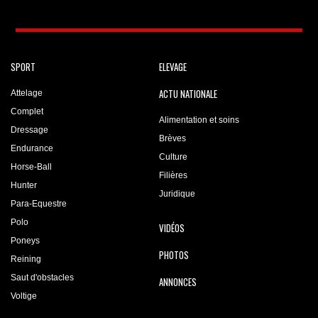
SPORT
ELEVAGE
ACTU NATIONALE
Attelage
Complet
Alimentation et soins
Dressage
Brèves
Endurance
Culture
Horse-Ball
Filières
Hunter
Juridique
Para-Equestre
Polo
VIDÉOS
Poneys
PHOTOS
Reining
Saut d'obstacles
ANNONCES
Voltige