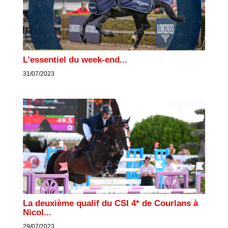
L’essentiel du week-end...
31/07/2023
La deuxième qualif du CSI 4* de Courlans à
Nicol...
29/07/2023