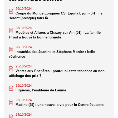
29/10/2024
Coupe du Monde Longines CSI Equita Lyon - J-1 : ils
seront (presque) tous là
28/10/2024
Modèles et Allures à Chazey sur Ain (01) : La famille
Prost a trouvé la bonne formule
28/10/2024
Inouchka des Joanins et Stéphane Monier : belle
résilience
25/10/2024
Ventes aux Enchères : pourquoi cette tendance au non
affichage des prix ?
25/10/2024
Figueras, l’emblème de Laume
25/10/2024
Madine (55) : une nouvelle vie pour le Centre équestre
24/10/2024