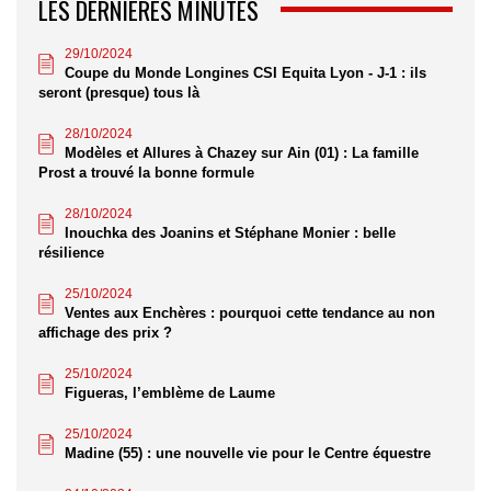
LES DERNIÈRES MINUTES
29/10/2024
Coupe du Monde Longines CSI Equita Lyon - J-1 : ils
seront (presque) tous là
28/10/2024
Modèles et Allures à Chazey sur Ain (01) : La famille
Prost a trouvé la bonne formule
28/10/2024
Inouchka des Joanins et Stéphane Monier : belle
résilience
25/10/2024
Ventes aux Enchères : pourquoi cette tendance au non
affichage des prix ?
25/10/2024
Figueras, l’emblème de Laume
25/10/2024
Madine (55) : une nouvelle vie pour le Centre équestre