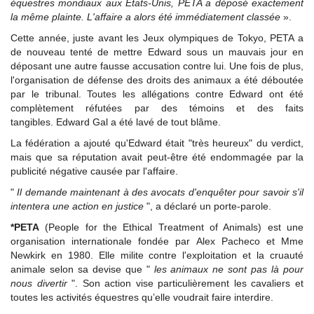
équestres mondiaux aux États-Unis, PETA a déposé exactement
la même plainte. L'affaire a alors été immédiatement classée
».
Cette année, juste avant les Jeux olympiques de Tokyo, PETA a
de nouveau tenté de mettre Edward sous un mauvais jour en
déposant une autre fausse accusation contre lui. Une fois de plus,
l'organisation de défense des droits des animaux a été déboutée
par le tribunal. Toutes les allégations contre Edward ont été
complètement réfutées par des témoins et des faits
tangibles. Edward Gal a été lavé de tout blâme.
La fédération a ajouté qu'Edward était "très heureux" du verdict,
mais que sa réputation avait peut-être été endommagée par la
publicité négative causée par l'affaire.
"
Il demande maintenant à des avocats d'enquêter pour savoir s'il
intentera une action en justice
", a déclaré un porte-parole.
*PETA
(People for the Ethical Treatment of Animals) est une
organisation internationale fondée par Alex Pacheco et Mme
Newkirk en 1980. Elle milite contre l'exploitation et la cruauté
animale selon sa devise que "
les animaux ne sont pas là pour
nous divertir
". Son action vise particulièrement les cavaliers et
toutes les activités équestres qu’elle voudrait faire interdire.