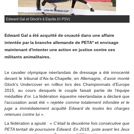
Edward Gal et Glock's à Equita (© PSV)
Edward Gal a été acquitté de cruauté dans une affaire
intentée par la branche allemande de PETA* et envisage
maintenant d'intenter une action en justice contre ces
militants animalitaires.
Le cavalier olympique néerlandais de dressage a été innocenté
devant le tribunal d'Aix-la-Chapelle, en Allemagne, d'avoir monté
Glock's Undercover en rollkur lors des Championnats d'Europe
2015, au cours desquels le couple faisait partie de l'équipe
médaillée d'or. La fédération équestre néerlandaise a déclaré que
l'accusation avait été «
rejetée comme totalement infondée et le
juge a immédiatement acquitté Edward de toutes les charges
retenues contre lui
».
La fédération a ajouté : «
C'était la deuxième fois consécutive que
PETA tentait de poursuivre Edward. En 2018, juste avant les Jeux