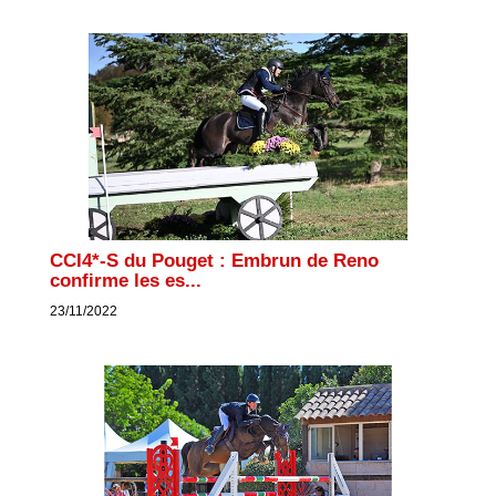
CCI4*-S du Pouget : Embrun de Reno
confirme les es...
23/11/2022