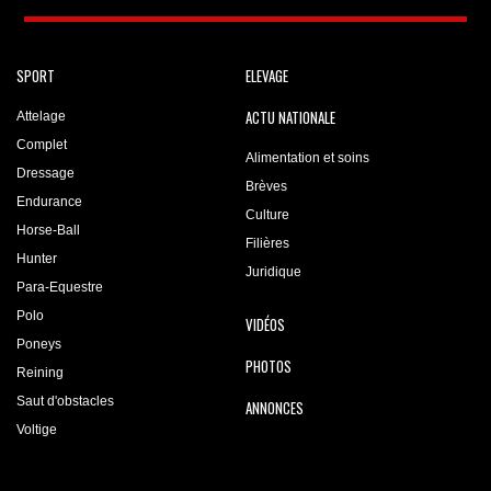
SPORT
ELEVAGE
ACTU NATIONALE
Attelage
Complet
Alimentation et soins
Dressage
Brèves
Endurance
Culture
Horse-Ball
Filières
Hunter
Juridique
Para-Equestre
Polo
VIDÉOS
Poneys
PHOTOS
Reining
Saut d'obstacles
ANNONCES
Voltige