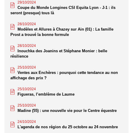
29/10/2024
Coupe du Monde Longines CSI Equita Lyon - J-1 : ils
seront (presque) tous là
28/10/2024
Modèles et Allures à Chazey sur Ain (01) : La famille
Prost a trouvé la bonne formule
28/10/2024
Inouchka des Joanins et Stéphane Monier : belle
résilience
25/10/2024
Ventes aux Enchères : pourquoi cette tendance au non
affichage des prix ?
25/10/2024
Figueras, l’emblème de Laume
25/10/2024
Madine (55) : une nouvelle vie pour le Centre équestre
24/10/2024
L'agenda de nos région du 25 octobre au 24 novembre