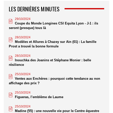
LES DERNIÈRES MINUTES
29/10/2024
Coupe du Monde Longines CSI Equita Lyon - J-1 : ils
seront (presque) tous là
28/10/2024
Modèles et Allures à Chazey sur Ain (01) : La famille
Prost a trouvé la bonne formule
28/10/2024
Inouchka des Joanins et Stéphane Monier : belle
résilience
25/10/2024
Ventes aux Enchères : pourquoi cette tendance au non
affichage des prix ?
25/10/2024
Figueras, l’emblème de Laume
25/10/2024
Madine (55) : une nouvelle vie pour le Centre équestre