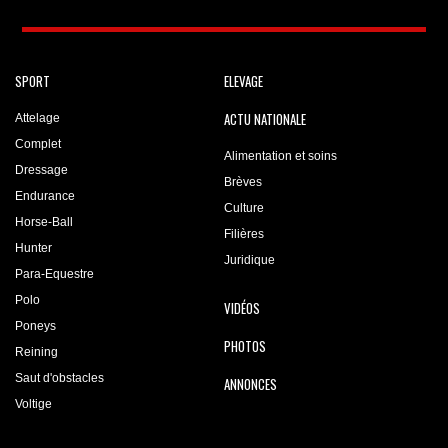
SPORT
ELEVAGE
ACTU NATIONALE
Attelage
Complet
Alimentation et soins
Dressage
Brèves
Endurance
Culture
Horse-Ball
Filières
Hunter
Juridique
Para-Equestre
Polo
VIDÉOS
Poneys
PHOTOS
Reining
Saut d'obstacles
ANNONCES
Voltige