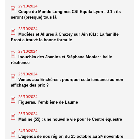
29/10/2024
Coupe du Monde Longines CSI Equita Lyon - J-1 : ils
seront (presque) tous là
28/10/2024
Modèles et Allures à Chazey sur Ain (01) : La famille
Prost a trouvé la bonne formule
28/10/2024
Inouchka des Joanins et Stéphane Monier : belle
résilience
25/10/2024
Ventes aux Enchères : pourquoi cette tendance au non
affichage des prix ?
25/10/2024
Figueras, l’emblème de Laume
25/10/2024
Madine (55) : une nouvelle vie pour le Centre équestre
24/10/2024
L'agenda de nos région du 25 octobre au 24 novembre