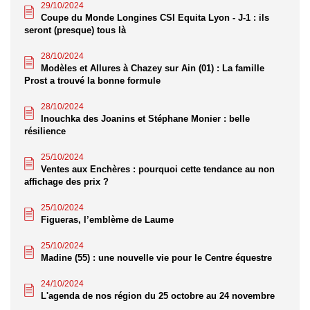
29/10/2024
Coupe du Monde Longines CSI Equita Lyon - J-1 : ils
seront (presque) tous là
28/10/2024
Modèles et Allures à Chazey sur Ain (01) : La famille
Prost a trouvé la bonne formule
28/10/2024
Inouchka des Joanins et Stéphane Monier : belle
résilience
25/10/2024
Ventes aux Enchères : pourquoi cette tendance au non
affichage des prix ?
25/10/2024
Figueras, l’emblème de Laume
25/10/2024
Madine (55) : une nouvelle vie pour le Centre équestre
24/10/2024
L'agenda de nos région du 25 octobre au 24 novembre