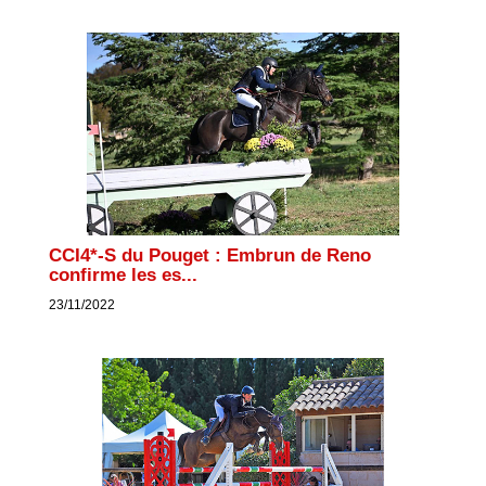
CCI4*-S du Pouget : Embrun de Reno
confirme les es...
23/11/2022