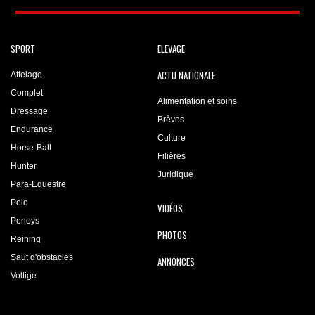
SPORT
ELEVAGE
ACTU NATIONALE
Attelage
Complet
Alimentation et soins
Dressage
Brèves
Endurance
Culture
Horse-Ball
Filières
Hunter
Juridique
Para-Equestre
Polo
VIDÉOS
Poneys
PHOTOS
Reining
Saut d'obstacles
ANNONCES
Voltige