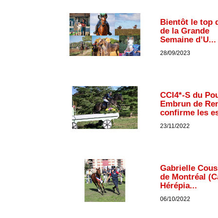
Bientôt le top 
de la Grande
Semaine d’U...
28/09/2023
CCI4*-S du Pou
Embrun de Re
confirme les es
23/11/2022
Gabrielle Cous
de Montréal (C
Hérépia...
06/10/2022