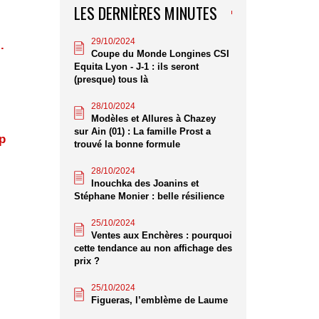
LES DERNIÈRES MINUTES
29/10/2024
.
Coupe du Monde Longines CSI
Equita Lyon - J-1 : ils seront
(presque) tous là
28/10/2024
Modèles et Allures à Chazey
sur Ain (01) : La famille Prost a
p
trouvé la bonne formule
28/10/2024
Inouchka des Joanins et
Stéphane Monier : belle résilience
25/10/2024
Ventes aux Enchères : pourquoi
cette tendance au non affichage des
prix ?
25/10/2024
Figueras, l’emblème de Laume