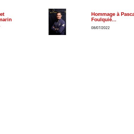
et
Hommage à Pasca
marin
Foulquié...
.
08/07/2022