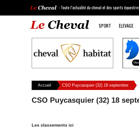
- Toute l’actualité du cheval et des sports équestre
SPORT
ELEVAGE
Accueil
CSO Puycasquier (32) 18 septembre
CSO Puycasquier (32) 18 sep
Les classements ici