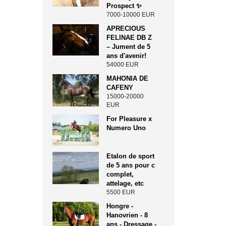
Prospect ✨️
7000-10000 EUR
APRECIOUS
FELINAE DB Z
– Jument de 5
ans d'avenir!
54000 EUR
MAHONIA DE
CAFENY
15000-20000
EUR
For Pleasure x
Numero Uno
Etalon de sport
de 5 ans pour c
complet,
attelage, etc
5500 EUR
Hongre -
Hanovrien - 8
ans - Dressage -