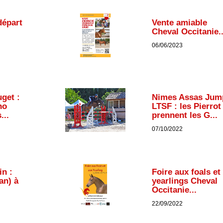
départ
Vente amiable
Cheval Occitanie..
06/06/2023
get :
Nimes Assas Jum
no
LTSF : les Pierrot
...
prennent les G...
07/10/2022
in :
Foire aux foals et
an) à
yearlings Cheval
Occitanie...
22/09/2022